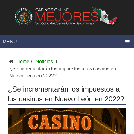
MENU
Home
Noticias
¿Se incrementarán los impuestos a los casinos en
Nuevo León en 2022?
¿Se incrementarán los impuestos a
los casinos en Nuevo León en 2022?