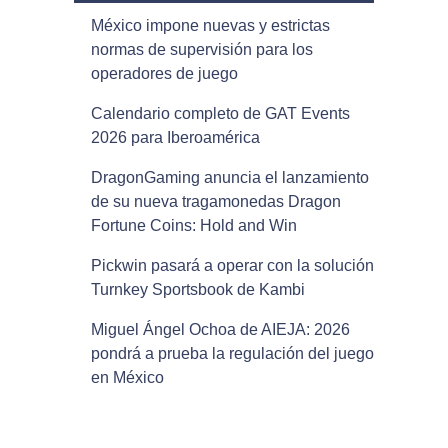
México impone nuevas y estrictas
normas de supervisión para los
operadores de juego
Calendario completo de GAT Events
2026 para Iberoamérica
DragonGaming anuncia el lanzamiento
de su nueva tragamonedas Dragon
Fortune Coins: Hold and Win
Pickwin pasará a operar con la solución
Turnkey Sportsbook de Kambi
Miguel Ángel Ochoa de AIEJA: 2026
pondrá a prueba la regulación del juego
en México