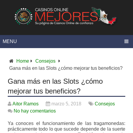
MENU
Home
Consejos
Gana más en las Slots ¿cómo mejorar tus beneficios?
Gana más en las Slots ¿cómo
mejorar tus beneficios?
Aitor Ramos
marzo 5, 2018
Consejos
No hay comentarios
Ya conoces el funcionamiento de las tragamonedas:
prácticamente todo lo que sucede depende de la suerte