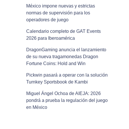
México impone nuevas y estrictas
normas de supervisión para los
operadores de juego
Calendario completo de GAT Events
2026 para Iberoamérica
DragonGaming anuncia el lanzamiento
de su nueva tragamonedas Dragon
Fortune Coins: Hold and Win
Pickwin pasará a operar con la solución
Turnkey Sportsbook de Kambi
Miguel Ángel Ochoa de AIEJA: 2026
pondrá a prueba la regulación del juego
en México