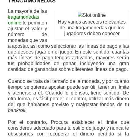
TRAGAMONEDAS
La mayoría de las
tragamonedas
Hay varios aspectos relevantes
online
te permiten
de una tragamonedas que los
ajustar el valor y
jugadores deben conocer
número de
monedas que vas
a apostar, así como seleccionar las líneas de pago a las
que desees jugar en el juego. En este sentido, cuantas
más líneas de pago tengas activadas, mayores serán
tus probabilidades de ganar, incluyendo una gran
cantidad de ganancias sobre diferentes líneas de pago.
Cuando se trata del tamaño de la moneda, y por cuánto
tiempo se quieres apostar, puede ser útil tener un límite
y atenerse a él. Cuando lo piensas, tiene sentido. De
otra forma, es fácil perder el control, utilizar más dinero
del que habíamos previsto y malgastar fondos de tu
bankroll.
Por el contrario, Procura establecer el límite que
consideres adecuado para tu estilo de juego y nunca te
obsesiones con recuperar el dinero perdido si la