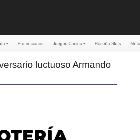
ida
Promociones
Juegos Casino
Reseña Slots
Méto
iversario luctuoso Armando