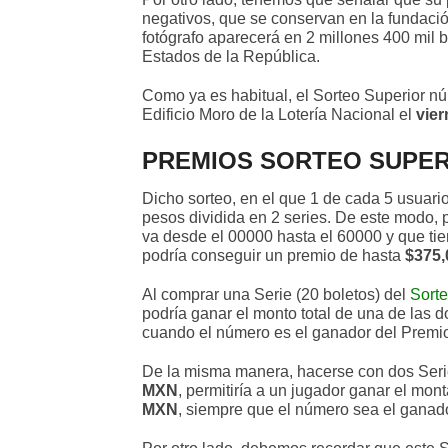
negativos, que se conservan en la fundaci
fotógrafo aparecerá en 2 millones 400 mil bi
Estados de la República.
Como ya es habitual, el Sorteo Superior n
Edificio Moro de la Lotería Nacional el
vier
PREMIOS SORTEO SUPER
Dicho sorteo, en el que 1 de cada 5 usuari
pesos dividida en 2 series. De este modo, 
va desde el 00000 hasta el 60000 y que ti
podría conseguir un premio de hasta
$375,
Al comprar una Serie (20 boletos) del
Sorte
podría ganar el monto total de una de las do
cuando el número es el ganador del Premi
De la misma manera, hacerse con dos Seri
MXN
, permitiría a un jugador ganar el mont
MXN
, siempre que el número sea el ganad