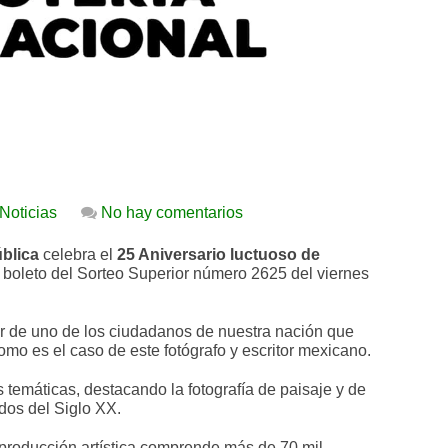
Noticias
No hay comentarios
ública
celebra el
25 Aniversario luctuoso de
u boleto del Sorteo Superior número 2625 del viernes
r de uno de los ciudadanos de nuestra nación que
omo es el caso de este fotógrafo y escritor mexicano.
temáticas, destacando la fotografía de paisaje y de
dos del Siglo XX.
 producción artística comprende más de 70 mil