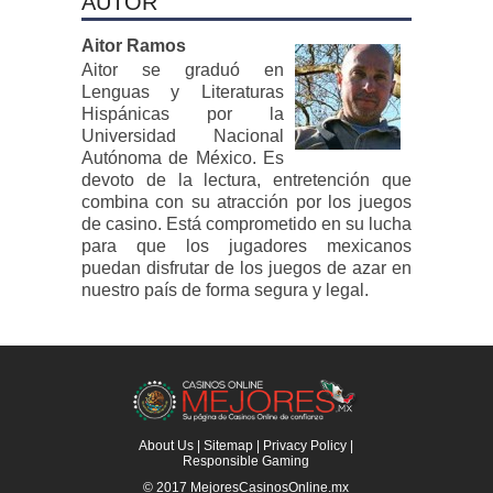
AUTOR
Aitor Ramos
Aitor se graduó en
Lenguas y Literaturas
Hispánicas por la
Universidad Nacional
Autónoma de México. Es
devoto de la lectura, entretención que
combina con su atracción por los juegos
de casino. Está comprometido en su lucha
para que los jugadores mexicanos
puedan disfrutar de los juegos de azar en
nuestro país de forma segura y legal.
About Us
|
Sitemap
|
Privacy Policy
|
Responsible Gaming
© 2017
MejoresCasinosOnline.mx