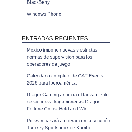
BlackBerry
Windows Phone
ENTRADAS RECIENTES
México impone nuevas y estrictas
normas de supervisión para los
operadores de juego
Calendario completo de GAT Events
2026 para Iberoamérica
DragonGaming anuncia el lanzamiento
de su nueva tragamonedas Dragon
Fortune Coins: Hold and Win
Pickwin pasará a operar con la solución
Turnkey Sportsbook de Kambi