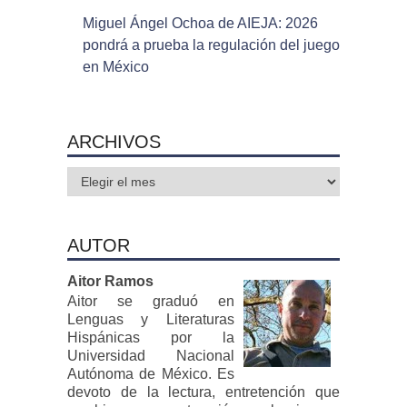
Miguel Ángel Ochoa de AIEJA: 2026
pondrá a prueba la regulación del juego
en México
ARCHIVOS
Archivos
AUTOR
Aitor Ramos
Aitor se graduó en
Lenguas y Literaturas
Hispánicas por la
Universidad Nacional
Autónoma de México. Es
devoto de la lectura, entretención que