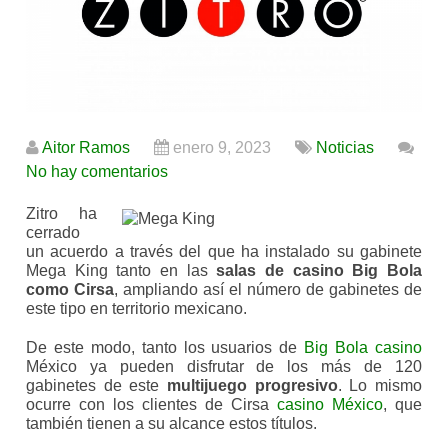
Aitor Ramos
enero 9, 2023
Noticias
No hay comentarios
Zitro ha
cerrado
un acuerdo a través del que ha instalado su gabinete
Mega King tanto en las
salas de casino Big Bola
como Cirsa
, ampliando así el número de gabinetes de
este tipo en territorio mexicano.
De este modo, tanto los usuarios de
Big Bola casino
México ya pueden disfrutar de los más de 120
gabinetes de este
multijuego progresivo
. Lo mismo
ocurre con los clientes de Cirsa
casino México
, que
también tienen a su alcance estos títulos.