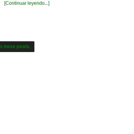
[Continuar leyendo...]
o more posts.