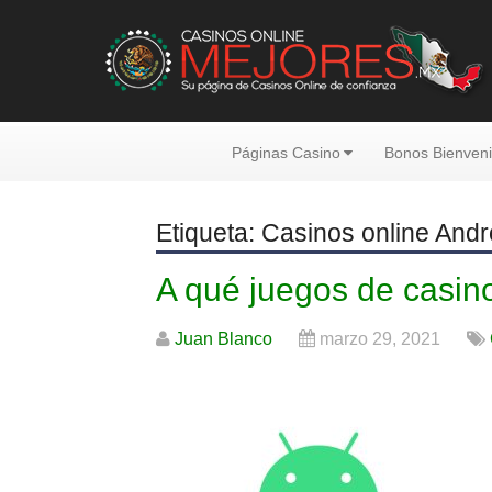
Páginas Casino
Bonos Bienven
Etiqueta:
Casinos online Andr
A qué juegos de casin
Juan Blanco
marzo 29, 2021