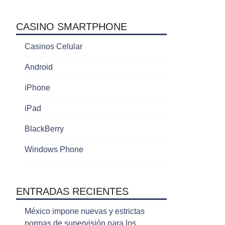
CASINO SMARTPHONE
Casinos Celular
Android
iPhone
iPad
BlackBerry
Windows Phone
ENTRADAS RECIENTES
México impone nuevas y estrictas
normas de supervisión para los