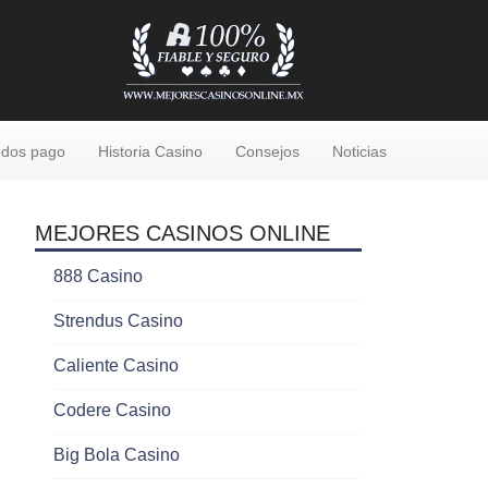
dos pago
Historia Casino
Consejos
Noticias
MEJORES CASINOS ONLINE
888 Casino
Strendus Casino
Caliente Casino
Codere Casino
Big Bola Casino