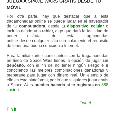
JUEGA A
SPACE WARS GRATIS
DESDE TU
MÓVIL
Por otra parte, hay que destacar que a esta
tragamonedas online se puede jugar en el navegador
de tu
computadora,
desde tu
dispositivo celular
o
incluso desde una
tablet,
algo que dará la facilidad de
poder disfrutar de esta tragmonedas
online desde cualquier sitio con solamente el requisito
de tener una buena conexión a Internet.
Para familiarizarte cuanto antes con la tragamonedas
en línea de Space Wars tienes la opción de jugar
sin
depósito,
con el fin de no tener ningún riesgo e ir
conociendo las mejores combinaciones ganadoras y
prepararte para jugar con dinero real. Un ejemplo de
ello es esta plataforma, por lo que si quieres jugar gratis
a Space Wars
puedes hacerlo si te registras en
888
casino
.
Tweet
Pin It