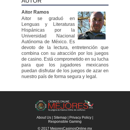
AUTOR
Aitor Ramos
Aitor se graduó en
Lenguas y Literaturas
Hispánicas por la
Universidad Nacional
Autónoma de México. Es
devoto de la lectura, entretención que
combina con su atracción por los juegos
de casino. Está comprometido en su lucha
para que los jugadores mexicanos
puedan disfrutar de los juegos de azar en
nuestro país de forma segura y legal.
About Us
|
Sitemap
|
Privacy Policy
|
Responsible Gaming
© 2017
MejoresCasinosOnline.mx