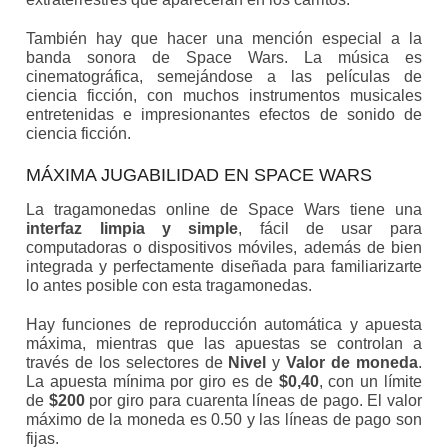
También hay que hacer una mención especial a la
banda sonora de Space Wars. La música es
cinematográfica, semejándose a las películas de
ciencia ficción, con muchos instrumentos musicales
entretenidas e impresionantes efectos de sonido de
ciencia ficción.
MÁXIMA JUGABILIDAD EN SPACE WARS
La tragamonedas online de Space Wars tiene una
interfaz limpia y simple
, fácil de usar para
computadoras o dispositivos móviles, además de bien
integrada y perfectamente diseñada para familiarizarte
lo antes posible con esta tragamonedas.
Hay funciones de reproducción automática y apuesta
máxima, mientras que las apuestas se controlan a
través de los selectores de
Nivel
y
Valor de moneda
.
La apuesta mínima por giro es de
$0,40
, con un límite
de
$200
por giro para cuarenta líneas de pago. El valor
máximo de la moneda es 0.50 y las líneas de pago son
fijas.