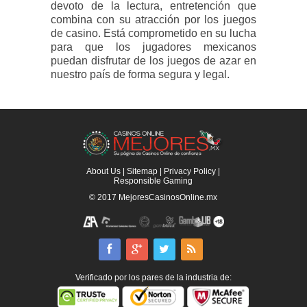
devoto de la lectura, entretención que
combina con su atracción por los juegos
de casino. Está comprometido en su lucha
para que los jugadores mexicanos
puedan disfrutar de los juegos de azar en
nuestro país de forma segura y legal.
About Us
|
Sitemap
|
Privacy Policy
|
Responsible Gaming
© 2017
MejoresCasinosOnline.mx
Verificado por los pares de la industria de: