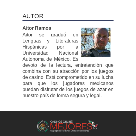
AUTOR
Aitor Ramos
Aitor se graduó en
Lenguas y Literaturas
Hispánicas por la
Universidad Nacional
Autónoma de México. Es
devoto de la lectura, entretención que
combina con su atracción por los juegos
de casino. Está comprometido en su lucha
para que los jugadores mexicanos
puedan disfrutar de los juegos de azar en
nuestro país de forma segura y legal.