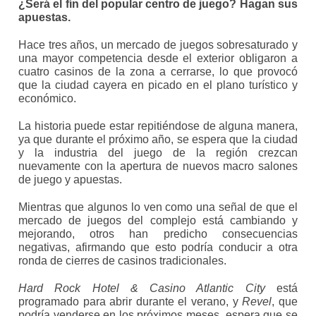
¿Será el fín del popular centro de juego? Hagan sus
apuestas.
Hace tres años, un mercado de juegos sobresaturado y
una mayor competencia desde el exterior obligaron a
cuatro casinos de la zona a cerrarse, lo que provocó
que la ciudad cayera en picado en el plano turístico y
económico.
La historia puede estar repitiéndose de alguna manera,
ya que durante el próximo año, se espera que la ciudad
y la industria del juego de la región crezcan
nuevamente con la apertura de nuevos macro salones
de juego y apuestas.
Mientras que algunos lo ven como una señal de que el
mercado de juegos del complejo está cambiando y
mejorando, otros han predicho consecuencias
negativas, afirmando que esto podría conducir a otra
ronda de cierres de casinos tradicionales.
Hard Rock Hotel & Casino Atlantic City
está
programado para abrir durante el verano, y
Revel
, que
podría venderse en los próximos meses, espera que se