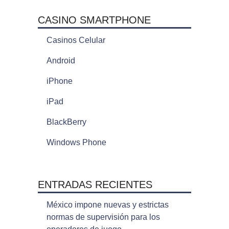
CASINO SMARTPHONE
Casinos Celular
Android
iPhone
iPad
BlackBerry
Windows Phone
ENTRADAS RECIENTES
México impone nuevas y estrictas
normas de supervisión para los