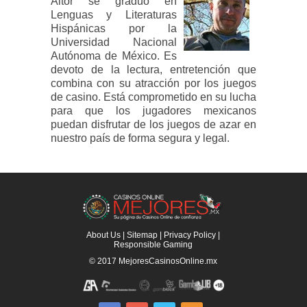
Aitor se graduó en
Lenguas y Literaturas
Hispánicas por la
Universidad Nacional
Autónoma de México. Es
devoto de la lectura, entretención que
combina con su atracción por los juegos
de casino. Está comprometido en su lucha
para que los jugadores mexicanos
puedan disfrutar de los juegos de azar en
nuestro país de forma segura y legal.
About Us
|
Sitemap
|
Privacy Policy
|
Responsible Gaming
© 2017
MejoresCasinosOnline.mx