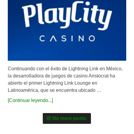
Continuando con el éxito de Lightning Link en México,
la desarrolladora de juegos de casino Aristocrat ha
abierto el primer Lightning Link Lounge en
Latinoamérica, que se encuentra ubicado …
[Continuar leyendo...]
No more posts.