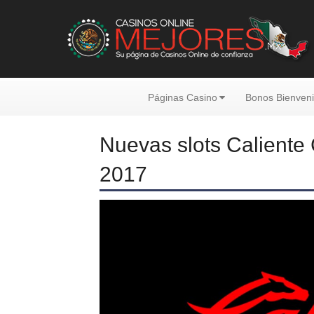
Páginas Casino
Bonos Bienven
Nuevas slots Caliente
2017