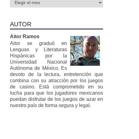
Archivos
AUTOR
Aitor Ramos
Aitor se graduó en
Lenguas y Literaturas
Hispánicas por la
Universidad Nacional
Autónoma de México. Es
devoto de la lectura, entretención que
combina con su atracción por los juegos
de casino. Está comprometido en su
lucha para que los jugadores mexicanos
puedan disfrutar de los juegos de azar en
nuestro país de forma segura y legal.