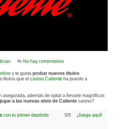
icias
No hay comentarios
nline
y te gusta
probar nuevos títulos
 títulos que el
casino Caliente
ha puesto a
n asegurada, además de optar a llevarte magníficos
jugar a las nuevas slots de Caliente
casino?
s
con tu primer depósito
5/5
¡Juega aquí!