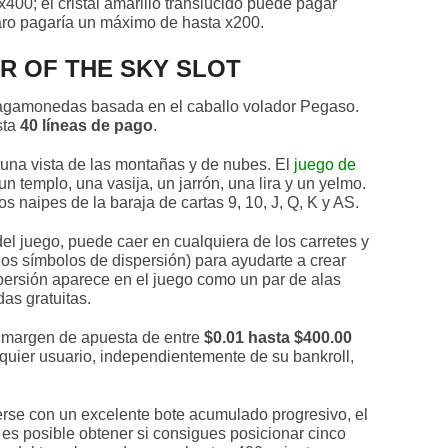
x400; el cristal amarillo translúcido puede pagar
claro pagaría un máximo de hasta x200.
R OF THE SKY SLOT
tragamonedas basada en el caballo volador Pegaso.
sta
40 líneas de pago
.
una vista de las montañas y de nubes. El
juego de
n templo, una vasija, un jarrón, una lira y un yelmo.
s naipes de la baraja de cartas 9, 10, J, Q, K y AS.
el juego, puede caer en cualquiera de los carretes y
los símbolos de dispersión) para ayudarte a crear
ersión aparece en el juego como un par de alas
das gratuitas.
 margen de apuesta de entre
$0.01 hasta $400.00
lquier usuario, independientemente de su bankroll,
se con un excelente bote acumulado progresivo, el
 es posible obtener si consigues posicionar cinco