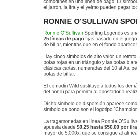
comodines en una línea de pago. El símbol
el jarrón, la lira y el yelmo pueden pagar 
RONNIE O’SULLIVAN SP
Ronnie O’Sullivan
Sporting Legends es un
25 líneas de pago
fijas basado en el jueg
de billar, mientras que en el fondo aparece
Hay cinco símbolos de alto valor, un retrato 
bolas rojas en un triángulo y las bolas bla
clásicas cartas, numeradas del 10 al As, p
bolas de billar.
El comodín Wild sustituye a todos los demá
del bono) para permitir al apostador a rea
Dicho símbolo de dispersión aparece como
símbolo de bono son el logotipo ´Champio
La tragamonedas en línea Ronnie O’Sulliv
apuesta desde
$0.25 hasta $50.00 por tir
mayor de 5,000x, que se consigue al alinea