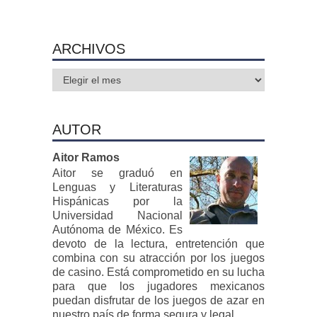
ARCHIVOS
Archivos
AUTOR
Aitor Ramos
Aitor se graduó en
Lenguas y Literaturas
Hispánicas por la
Universidad Nacional
Autónoma de México. Es
devoto de la lectura, entretención que
combina con su atracción por los juegos
de casino. Está comprometido en su lucha
para que los jugadores mexicanos
puedan disfrutar de los juegos de azar en
nuestro país de forma segura y legal.