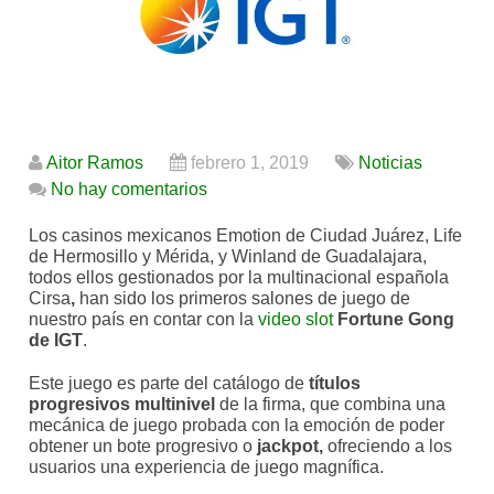
Aitor Ramos
febrero 1, 2019
Noticias
No hay comentarios
Los casinos mexicanos Emotion de Ciudad Juárez, Life
de Hermosillo y Mérida, y Winland de Guadalajara,
todos ellos gestionados por la multinacional española
Cirsa
,
han sido los primeros salones de juego de
nuestro país en contar con la
video slot
Fortune Gong
de IGT
.
Este juego es parte del catálogo de
títulos
progresivos multinivel
de la firma, que combina una
mecánica de juego probada con la emoción de poder
obtener un bote progresivo o
jackpot,
ofreciendo a los
usuarios una experiencia de juego magnífica.