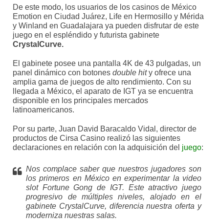
De este modo, los usuarios de los casinos de México
Emotion en Ciudad Juárez, Life en Hermosillo y Mérida
y Winland en Guadalajara ya pueden disfrutar de este
juego en el espléndido y futurista gabinete
CrystalCurve.
El gabinete posee una pantalla 4K de 43 pulgadas, un
panel dinámico con botones
double hit
y ofrece una
amplia gama de juegos de alto rendimiento. Con su
llegada a México, el aparato de IGT ya se encuentra
disponible en los principales mercados
latinoamericanos.
Por su parte, Juan David Baracaldo Vidal, director de
productos de Cirsa Casino realizó las siguientes
declaraciones en relación con la adquisición del
juego
:
Nos complace saber que nuestros jugadores son
los primeros en México en experimentar la video
slot Fortune Gong de IGT. Este atractivo juego
progresivo de múltiples niveles, alojado en el
gabinete CrystalCurve, diferencia nuestra oferta y
moderniza nuestras salas.