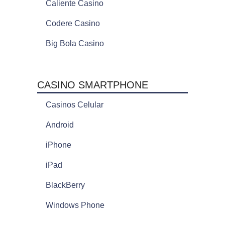
Caliente Casino
Codere Casino
Big Bola Casino
CASINO SMARTPHONE
Casinos Celular
Android
iPhone
iPad
BlackBerry
Windows Phone