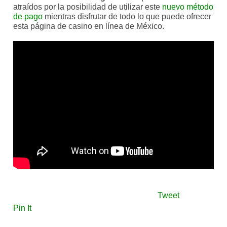
atraídos por la posibilidad de utilizar este
nuevo método
de pago
mientras disfrutar de todo lo que puede ofrecer
esta página de casino en línea de México.
Tweet
Pin It