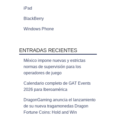
iPad
BlackBerry
Windows Phone
ENTRADAS RECIENTES
México impone nuevas y estrictas
normas de supervisión para los
operadores de juego
Calendario completo de GAT Events
2026 para Iberoamérica
DragonGaming anuncia el lanzamiento
de su nueva tragamonedas Dragon
Fortune Coins: Hold and Win