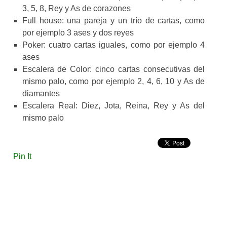
3, 5, 8, Rey y As de corazones
Full house: una pareja y un trío de cartas, como
por ejemplo 3 ases y dos reyes
Poker: cuatro cartas iguales, como por ejemplo 4
ases
Escalera de Color: cinco cartas consecutivas del
mismo palo, como por ejemplo 2, 4, 6, 10 y As de
diamantes
Escalera Real: Diez, Jota, Reina, Rey y As del
mismo palo
Pin It