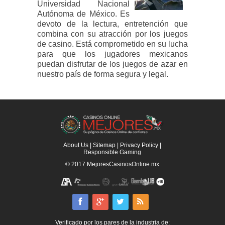
Universidad Nacional
Autónoma de México. Es
devoto de la lectura, entretención que
combina con su atracción por los juegos
de casino. Está comprometido en su lucha
para que los jugadores mexicanos
puedan disfrutar de los juegos de azar en
nuestro país de forma segura y legal.
About Us
|
Sitemap
|
Privacy Policy
|
Responsible Gaming
© 2017
MejoresCasinosOnline.mx
Verificado por los pares de la industria de: