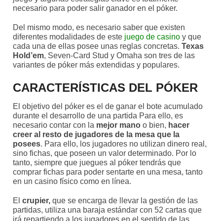
necesario para poder salir ganador en el póker.
Del mismo modo, es necesario saber que existen
diferentes modalidades de este
juego de casino
y que
cada una de ellas posee unas reglas concretas.
Texas
Hold’em
, Seven-Card Stud y Omaha son tres de las
variantes de póker más extendidas y populares.
CARACTERÍSTICAS DEL PÓKER
El objetivo del póker es el de ganar el bote acumulado
durante el desarrollo de una partida Para ello, es
necesario contar con la
mejor mano
o bien,
hacer
creer al resto de jugadores de la mesa que la
posees
. Para ello, los jugadores no utilizan dinero real,
sino fichas, que poseen un valor determinado. Por lo
tanto, siempre que juegues al póker tendrás que
comprar fichas para poder sentarte en una mesa, tanto
en un casino físico como en línea.
El
crupier,
que se encarga de llevar la gestión de las
partidas, utiliza una baraja estándar con 52 cartas que
irá repartiendo a los jugadores en el sentido de las