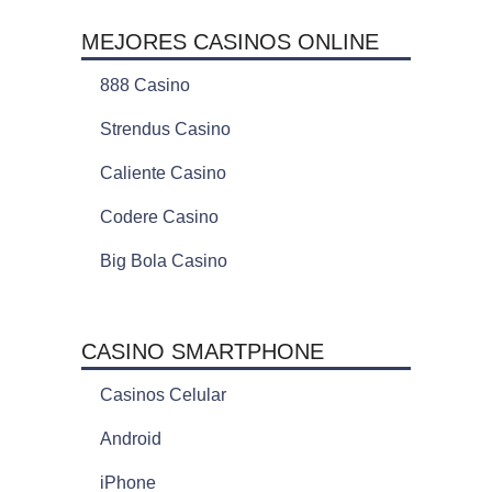
MEJORES CASINOS ONLINE
888 Casino
Strendus Casino
Caliente Casino
Codere Casino
Big Bola Casino
CASINO SMARTPHONE
Casinos Celular
Android
iPhone