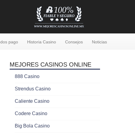
dos pago
Historia Casino
Consejos
Noticias
MEJORES CASINOS ONLINE
888 Casino
Strendus Casino
Caliente Casino
Codere Casino
Big Bola Casino