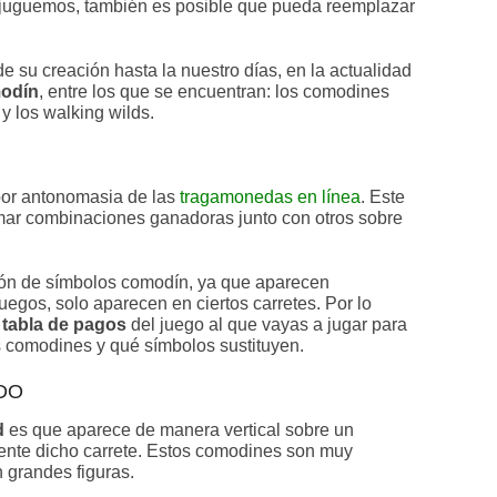
juguemos, también es posible que pueda reemplazar
 su creación hasta la nuestro días, en la actualidad
modín
, entre los que se encuentran: los comodines
 y los walking wilds.
por antonomasia de las
tragamonedas en línea
. Este
rmar combinaciones ganadoras junto con otros sobre
ción de símbolos comodín, ya que aparecen
juegos, solo aparecen en ciertos carretes. Por lo
a tabla de pagos
del juego al que vayas a jugar para
 comodines y qué símbolos sustituyen.
DO
d
es que aparece de manera vertical sobre un
nte dicho carrete. Estos comodines son muy
 grandes figuras.