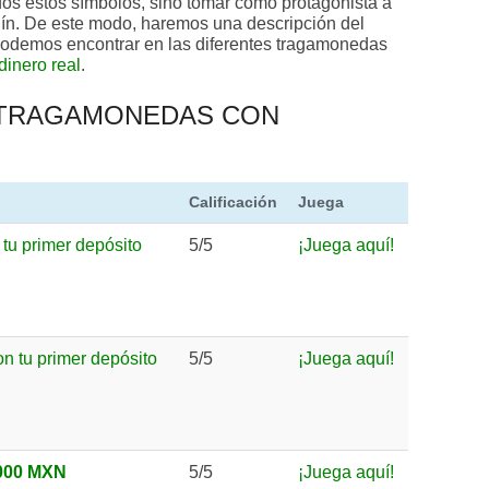
os estos símbolos, sino tomar como protagonista a
n. De este modo, haremos una descripción del
odemos encontrar en las diferentes tragamonedas
dinero real
.
 TRAGAMONEDAS CON
Calificación
Juega
tu primer depósito
5/5
¡Juega aquí!
on tu primer depósito
5/5
¡Juega aquí!
000 MXN
5/5
¡Juega aquí!