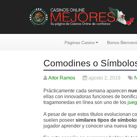
Páginas Casino
Bonos Bienven
Comodines o Símbolos 
Aitor Ramos
agosto 2, 2019
N
Prácticamente cada semana aparecen
nue
ellas con innovadoras funciones de bonifica
tragamonedas en línea son uno de los
jueg
A pesar de que estos títulos evolucionan c
suelen poseer
similares tipos de símbolo
jugador aprender y conocer una nueva tra