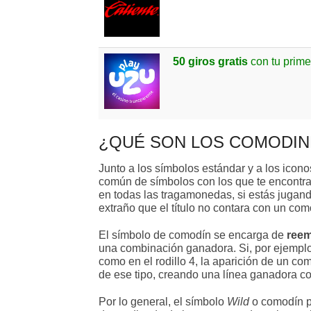
50 giros gratis
con tu prime
¿QUÉ SON LOS COMODIN
Junto a los símbolos estándar y a los icon
común de símbolos con los que te encontrará
en todas las tragamonedas, si estás jugan
extraño que el título no contara con un com
El símbolo de comodín se encarga de
reem
una combinación ganadora. Si, por ejemplo,
como en el rodillo 4, la aparición de un com
de ese tipo, creando una línea ganadora c
Por lo general, el símbolo
Wild
o comodín p