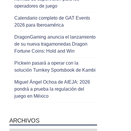
operadores de juego
Calendario completo de GAT Events
2026 para Iberoamérica
DragonGaming anuncia el lanzamiento
de su nueva tragamonedas Dragon
Fortune Coins: Hold and Win
Pickwin pasará a operar con la
solución Turnkey Sportsbook de Kambi
Miguel Ángel Ochoa de AIEJA: 2026
pondrá a prueba la regulación del
juego en México
ARCHIVOS