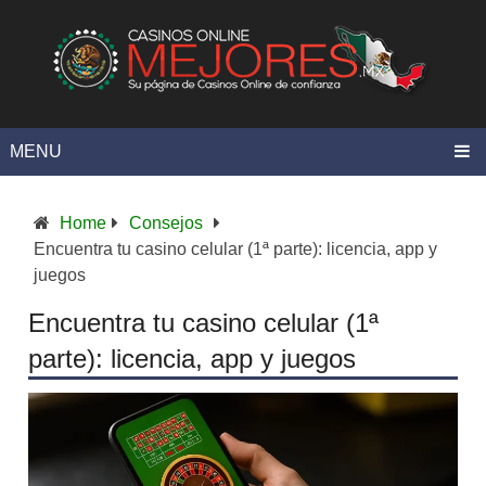
MENU
Home
Consejos
Encuentra tu casino celular (1ª parte): licencia, app y
juegos
Encuentra tu casino celular (1ª
parte): licencia, app y juegos