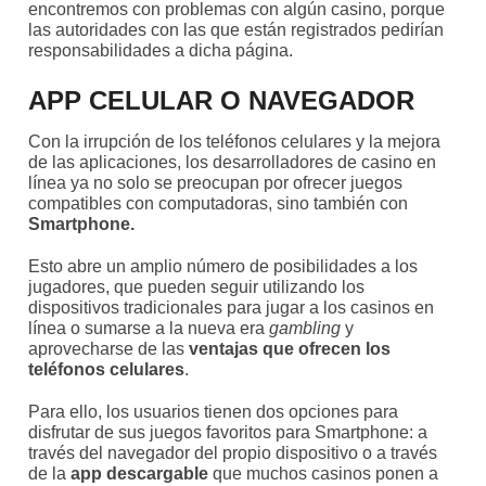
encontremos con problemas con algún casino, porque
las autoridades con las que están registrados pedirían
responsabilidades a dicha página.
APP CELULAR O NAVEGADOR
Con la irrupción de los teléfonos celulares y la mejora
de las aplicaciones, los desarrolladores de casino en
línea ya no solo se preocupan por ofrecer juegos
compatibles con computadoras, sino también con
Smartphone.
Esto abre un amplio número de posibilidades a los
jugadores, que pueden seguir utilizando los
dispositivos tradicionales para jugar a los casinos en
línea o sumarse a la nueva era
gambling
y
aprovecharse de las
ventajas que ofrecen los
teléfonos celulares
.
Para ello, los usuarios tienen dos opciones para
disfrutar de sus juegos favoritos para Smartphone: a
través del navegador del propio dispositivo o a través
de la
app descargable
que muchos casinos ponen a