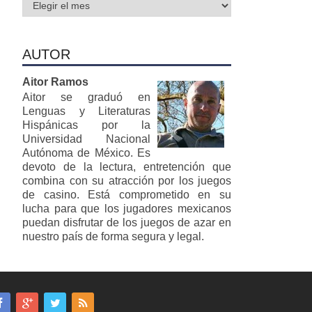
Archivos
AUTOR
Aitor Ramos
Aitor se graduó en
Lenguas y Literaturas
Hispánicas por la
Universidad Nacional
Autónoma de México. Es
devoto de la lectura, entretención que
combina con su atracción por los juegos
de casino. Está comprometido en su
lucha para que los jugadores mexicanos
puedan disfrutar de los juegos de azar en
nuestro país de forma segura y legal.