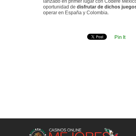
lanzado en primer lugar con Codere México.
oportunidad de
disfrutar de dichos juego
operar en España y Colombia.
Pin It