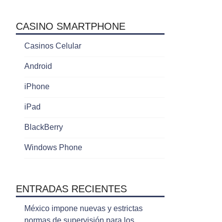
CASINO SMARTPHONE
Casinos Celular
Android
iPhone
iPad
BlackBerry
Windows Phone
ENTRADAS RECIENTES
México impone nuevas y estrictas
normas de supervisión para los