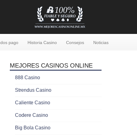
dos pago
Historia Casino
Consejos
Noticias
MEJORES CASINOS ONLINE
888 Casino
Strendus Casino
Caliente Casino
Codere Casino
Big Bola Casino