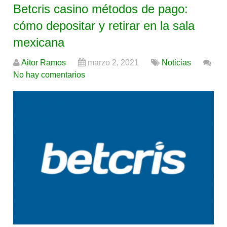
Betcris casino métodos de pago:
cómo depositar y retirar en la sala
mexicana
Aitor Ramos
marzo 2, 2021
Noticias
No hay comentarios