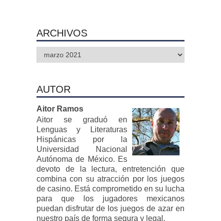
ARCHIVOS
Archivos
AUTOR
Aitor Ramos
Aitor se graduó en
Lenguas y Literaturas
Hispánicas por la
Universidad Nacional
Autónoma de México. Es
devoto de la lectura, entretención que
combina con su atracción por los juegos
de casino. Está comprometido en su lucha
para que los jugadores mexicanos
puedan disfrutar de los juegos de azar en
nuestro país de forma segura y legal.