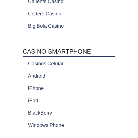
Caliente Casino
Codere Casino
Big Bola Casino
CASINO SMARTPHONE
Casinos Celular
Android
iPhone
iPad
BlackBerry
Windows Phone