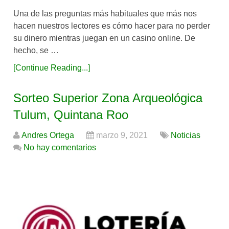
Una de las preguntas más habituales que más nos
hacen nuestros lectores es cómo hacer para no perder
su dinero mientras juegan en un casino online. De
hecho, se …
[Continue Reading...]
Sorteo Superior Zona Arqueológica
Tulum, Quintana Roo
Andres Ortega
marzo 9, 2021
Noticias
No hay comentarios