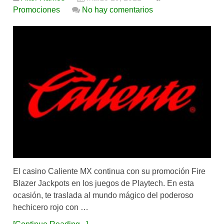
Promociones
No hay comentarios
El casino Caliente MX continua con su promoción Fire
Blazer Jackpots en los juegos de Playtech. En esta
ocasión, te traslada al mundo mágico del poderoso
hechicero rojo con …