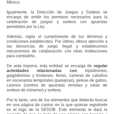
México.
Igualmente, la Dirección de Juegos y Sorteos se
encarga de emitir los permisos necesarios para la
celebración de juegos y sorteos con apuestas
permitidos por la Ley.
Además, vigila el cumplimiento de los términos y
condiciones establecidos. Por último, ofrece atención a
las denuncias de juego ilegal y establecemos
mecanismos de colaboración con otras instituciones
para combatirlo.
De esta manera, esta entidad se encarga de
regular
actividades relacionadas con
hipódromos,
galgódromos y frontones, ferias, carreras de caballos
en escenarios temporales (parejeras), peleas de gallos,
casinos (centros de apuestas remotas y salas de
sorteos de números) y sorteos.
Por lo tanto, uno de los elementos que deberás buscar
en una página de casino en la que quieras registrarte
es el logo de la SEGOB. Este elemento te dará la