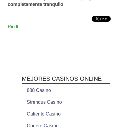
completamente tranquilo
.
Pin It
MEJORES CASINOS ONLINE
888 Casino
Strendus Casino
Caliente Casino
Codere Casino