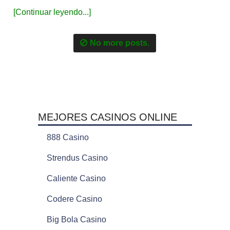
[Continuar leyendo...]
No more posts.
MEJORES CASINOS ONLINE
888 Casino
Strendus Casino
Caliente Casino
Codere Casino
Big Bola Casino