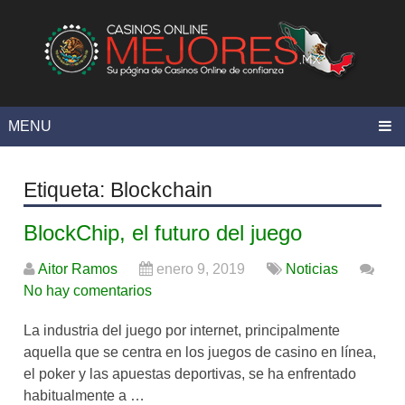
MENU
Etiqueta:
Blockchain
BlockChip, el futuro del juego
Aitor Ramos
enero 9, 2019
Noticias
No hay comentarios
La industria del juego por internet, principalmente
aquella que se centra en los juegos de casino en línea,
el poker y las apuestas deportivas, se ha enfrentado
habitualmente a …