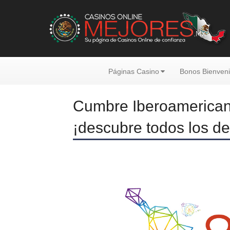
Páginas Casino
Bonos Bienven
Cumbre Iberoamerican
¡descubre todos los det