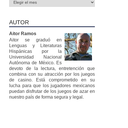
Archivos
AUTOR
Aitor Ramos
Aitor se graduó en
Lenguas y Literaturas
Hispánicas por la
Universidad Nacional
Autónoma de México. Es
devoto de la lectura, entretención que
combina con su atracción por los juegos
de casino. Está comprometido en su
lucha para que los jugadores mexicanos
puedan disfrutar de los juegos de azar en
nuestro país de forma segura y legal.