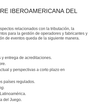
RE IBEROAMERICANA DEL
spectos relacionados con la tributación, la
ntos para la gestión de operadores y fabricantes y
ón de eventos queda de la siguiente manera.
s y entrega de acreditaciones.
bre.
actual y perspectivas a corto plazo en
os países regulados.
ng.
 Latinoamérica.
ia del Juego.