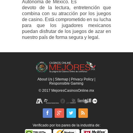
Autónoma de México. Es
devoto de la lectura, entretención que
combina con su atracción por los juegos
de casino. Está comprometido en su lucha
para que los jugadores mexicanos
puedan disfrutar de los juegos de azar en
nuestro país de forma segura y legal.
About Us
|
Sitemap
|
Privacy Policy
|
Responsible Gaming
© 2017
MejoresCasinosOnline.mx
Verificado por los pares de la industria de: