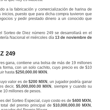
 a la fabricación y comercialización de harina de
s inicios, puesto que para dicha compra tuvieron que
egocios y pedir prestado dinero a un conocido que
l Sorteo de Diez número 249 se desarrollará en el
otería Nacional el miércoles día
13 de noviembre de
Z 249
ores gana, contiene una bolsa de más de 19 millones
a forma, con un solo cachito, cuyo precio es de $10
uir hasta
$250,000.00 MXN
.
cuyo valor es de
$200 MXN
, un jugador podría ganar
es decir,
$5,000,000.00 MXN
, siempre y cuando su
e 10 millones de pesos.
es del Sorteo Especial, cuyo costo es de
$400 MXN
,
total del premio principal de
$10,000,000.00 MXN
,
 ganador del Premio Mayor.