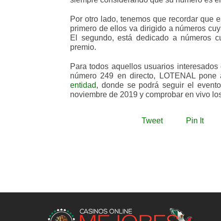
Por otro lado, tenemos que recordar que 
primero de ellos va dirigido a números cuya
El segundo, está dedicado a números cuy
premio.
Para todos aquellos usuarios interesados 
número 249 en directo, LOTENAL pone a
entidad
, donde se podrá seguir el evento
noviembre de 2019 y comprobar en vivo los
Tweet
Pin It