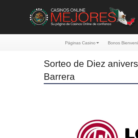
Páginas Casino
Bonos Bienven
Sorteo de Diez aniver
Barrera