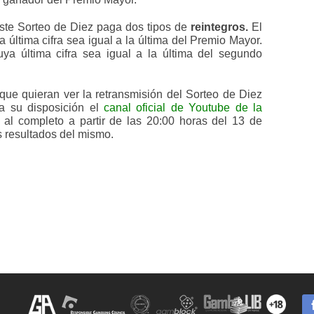
este Sorteo de Diez paga dos tipos de
reintegros.
El
 última cifra sea igual a la última del Premio Mayor.
a última cifra sea igual a la última del segundo
que quieran ver la retransmisión del Sorteo de Diez
 su disposición el
canal oficial de Youtube de la
 al completo a partir de las 20:00 horas del 13 de
 resultados del mismo.