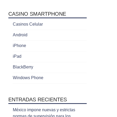
CASINO SMARTPHONE
Casinos Celular
Android
iPhone
iPad
BlackBerry
Windows Phone
ENTRADAS RECIENTES
México impone nuevas y estrictas
normas de supervisión para los