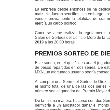
La empresa desde entonces se ha dedicado
maíz. No fueron sencillos, sin embargo, lo
vender previamente la totalidad de sus n
ejercía un cargo político.
Como se viene realizando regularmente, e
Salón de Sorteos del Edificio Moro de la L
2019
a las 20:00 horas.
PREMIOS SORTEO DE DIE
Este sorteo, en el que 1 de cada 4 jugad
de pesos repartidos en dos series. De est
MXN, un afortunado usuario podría conseg
Al comprar una Serie del Sorteo de Diez, 
el monto total de una de las dos series, 
número sea el ganador del Premio Mayor d
De la misma manera, hacerse con dos Seri
permitiría a un apostador ganar el monto 
siempre considerando que su número es el