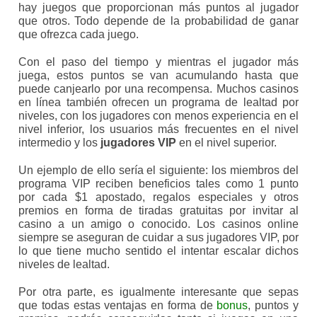
hay juegos que proporcionan más puntos al jugador
que otros. Todo depende de la probabilidad de ganar
que ofrezca cada juego.
Con el paso del tiempo y mientras el jugador más
juega, estos puntos se van acumulando hasta que
puede canjearlo por una recompensa. Muchos casinos
en línea también ofrecen un programa de lealtad por
niveles, con los jugadores con menos experiencia en el
nivel inferior, los usuarios más frecuentes en el nivel
intermedio y los
jugadores VIP
en el nivel superior.
Un ejemplo de ello sería el siguiente: los miembros del
programa VIP reciben beneficios tales como 1 punto
por cada $1 apostado, regalos especiales y otros
premios en forma de tiradas gratuitas por invitar al
casino a un amigo o conocido. Los casinos online
siempre se aseguran de cuidar a sus jugadores VIP, por
lo que tiene mucho sentido el intentar escalar dichos
niveles de lealtad.
Por otra parte, es igualmente interesante que sepas
que todas estas ventajas en forma de
bonus
, puntos y