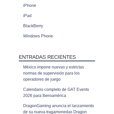
iPhone
iPad
BlackBerry
Windows Phone
ENTRADAS RECIENTES
México impone nuevas y estrictas
normas de supervisión para los
operadores de juego
Calendario completo de GAT Events
2026 para Iberoamérica
DragonGaming anuncia el lanzamiento
de su nueva tragamonedas Dragon