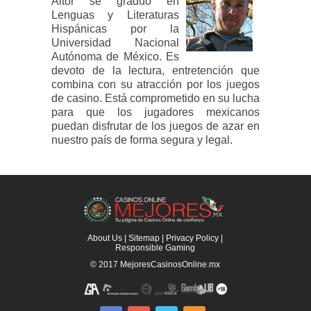
Aitor se graduó en
Lenguas y Literaturas
Hispánicas por la
Universidad Nacional
Autónoma de México. Es
devoto de la lectura, entretención que
combina con su atracción por los juegos
de casino. Está comprometido en su lucha
para que los jugadores mexicanos
puedan disfrutar de los juegos de azar en
nuestro país de forma segura y legal.
About Us
|
Sitemap
|
Privacy Policy
|
Responsible Gaming
© 2017
MejoresCasinosOnline.mx