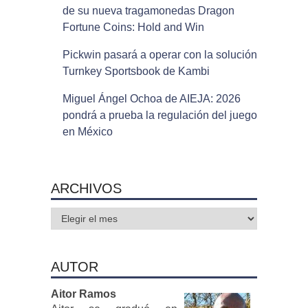
de su nueva tragamonedas Dragon
Fortune Coins: Hold and Win
Pickwin pasará a operar con la solución
Turnkey Sportsbook de Kambi
Miguel Ángel Ochoa de AIEJA: 2026
pondrá a prueba la regulación del juego
en México
ARCHIVOS
Archivos
AUTOR
Aitor Ramos