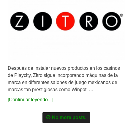
Después de instalar nuevos productos en los casinos
de Playcity, Zitro sigue incorporando máquinas de la
marca en diferentes salones de juego mexicanos de
marcas tan prestigiosas como Winpot, …
[Continuar leyendo...]
No more posts.