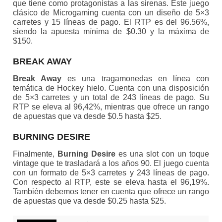
que tiene como protagonistas a las sirenas. Este juego
clásico de Microgaming cuenta con un diseño de 5×3
carretes y 15 líneas de pago. El RTP es del
96.56%,
siendo la apuesta mínima de $0.30 y la máxima de
$150.
BREAK AWAY
Break Away
es una tragamonedas en línea con
temática de Hockey hielo. Cuenta con una disposición
de 5×3 carretes y un total de 243 líneas de pago. Su
RTP se eleva al 96,42%, mientras que ofrece un rango
de apuestas que va desde $0.5 hasta $25.
BURNING DESIRE
Finalmente,
Burning Desire
es una slot con un toque
vintage que te trasladará a los años 90. El juego cuenta
con un formato de 5×3 carretes y 243 líneas de pago.
Con respecto al RTP, este se eleva hasta el 96,19%.
También debemos tener en cuenta que ofrece un rango
de apuestas que va desde $0.25 hasta $25.