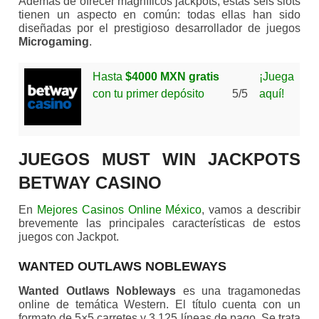
Además de ofrecer magníficos jackpots, estas seis slots
tienen un aspecto en común: todas ellas han sido
diseñadas por el prestigioso desarrollador de juegos
Microgaming
.
Hasta
$4000 MXN gratis
¡Juega
con tu primer depósito
5/5
aquí!
JUEGOS MUST WIN JACKPOTS
BETWAY CASINO
En
Mejores Casinos Online México
, vamos a describir
brevemente las principales características de estos
juegos con Jackpot.
WANTED OUTLAWS NOBLEWAYS
Wanted Outlaws Nobleways
es una tragamonedas
online de temática Western. El título cuenta con un
formato de 5×5 carretes y 3,125 líneas de pago. Se trata