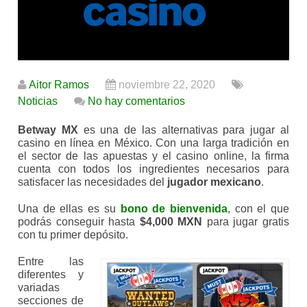
Aitor Ramos
noviembre 22, 2020
Noticias
No hay comentarios
Betway MX
es una de las alternativas para jugar al
casino en línea en México. Con una larga tradición en
el sector de las apuestas y el casino online, la firma
cuenta con todos los ingredientes necesarios para
satisfacer las necesidades del
jugador mexicano
.
Una de ellas es su
bono de bienvenida
, con el que
podrás conseguir hasta
$4,000 MXN
para jugar gratis
con tu primer depósito.
Entre las
diferentes y
variadas
secciones de