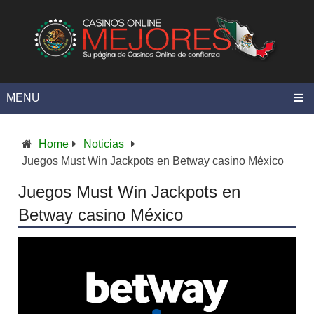
MENU
Home
Noticias
Juegos Must Win Jackpots en Betway casino México
Juegos Must Win Jackpots en
Betway casino México