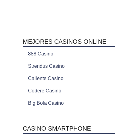
MEJORES CASINOS ONLINE
888 Casino
Strendus Casino
Caliente Casino
Codere Casino
Big Bola Casino
CASINO SMARTPHONE