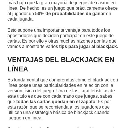
más bajo que la gran mayoría de juegos de casino en
línea. De hecho, es un juego que prácticamente ofrece
al jugador un
50% de probabilidades de ganar
en
cada jugada.
Esto supone una importante ventaja para todos los
apostadores que deciden participar en este juego de
cartas. Es por ello y otras muchas razones por las que
vamos a mostrarte varios
tips para jugar al blackjack.
VENTAJAS DEL BLACKJACK EN
LÍNEA
Es fundamental que comprendas cómo el blackjack en
línea posee unas particularidades en relación con la
versión física del juego. Una de las características de
este título es que con cada mano que juegas, sabes
que
todas las cartas quedan en el zapato
. Es por
esta razón que se recomienda a los jugadores que
utilicen una estrategia básica de blackjack cuando
jueguen en línea.