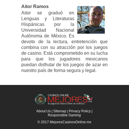
Aitor Ramos
Aitor se graduó en
Lenguas y Literaturas
Hispánicas por la
Universidad Nacional
Autónoma de México. Es
devoto de la lectura, entretención que
combina con su atracción por los juegos
de casino. Está comprometido en su lucha
para que los jugadores mexicanos
puedan disfrutar de los juegos de azar en
nuestro país de forma segura y legal.
About Us
|
Sitemap
|
Privacy Policy
|
Responsible Gaming
© 2017
MejoresCasinosOnline.mx