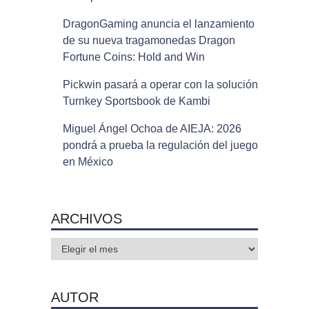
DragonGaming anuncia el lanzamiento
de su nueva tragamonedas Dragon
Fortune Coins: Hold and Win
Pickwin pasará a operar con la solución
Turnkey Sportsbook de Kambi
Miguel Ángel Ochoa de AIEJA: 2026
pondrá a prueba la regulación del juego
en México
ARCHIVOS
Archivos
AUTOR