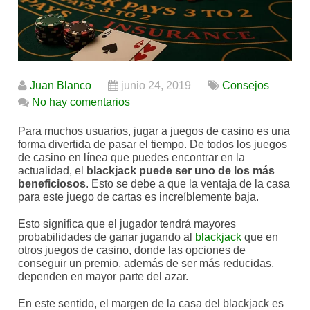
Juan Blanco
junio 24, 2019
Consejos
No hay comentarios
Para muchos usuarios, jugar a juegos de casino es una
forma divertida de pasar el tiempo. De todos los juegos
de casino en línea que puedes encontrar en la
actualidad, el
blackjack puede ser uno de los más
beneficiosos
. Esto se debe a que la ventaja de la casa
para este juego de cartas es increíblemente baja.
Esto significa que el jugador tendrá mayores
probabilidades de ganar jugando al
blackjack
que en
otros juegos de casino, donde las opciones de
conseguir un premio, además de ser más reducidas,
dependen en mayor parte del azar.
En este sentido, el margen de la casa del blackjack es