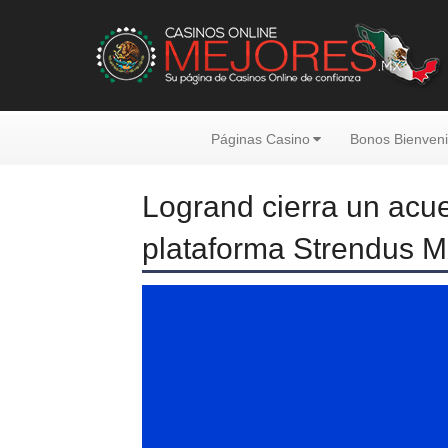
Páginas Casino
Bonos Bienven
Logrand cierra un acu
plataforma Strendus 