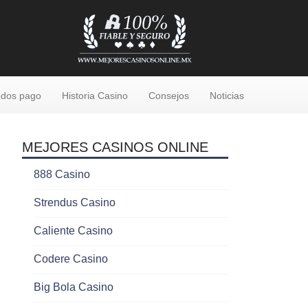
dos pago
Historia Casino
Consejos
Noticias
MEJORES CASINOS ONLINE
888 Casino
Strendus Casino
Caliente Casino
Codere Casino
Big Bola Casino