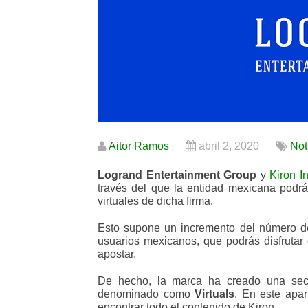
Aitor Ramos
abril 2, 2020
Not
Logrand Entertainment Group
y
Kiron In
través del que la entidad mexicana podr
virtuales de dicha firma.
Esto supone un incremento del número de
usuarios mexicanos, que podrás disfrutar
apostar.
De hecho, la marca ha creado una sec
denominado como
Virtuals
. En este apar
encontrar todo el contenido de Kiron.