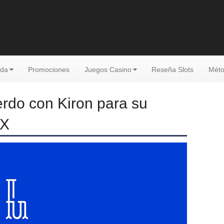
ida
Promociones
Juegos Casino
Reseña Slots
Méto
erdo con Kiron para su
MX