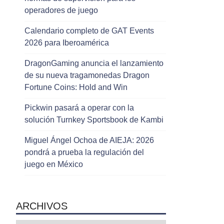
operadores de juego
Calendario completo de GAT Events
2026 para Iberoamérica
DragonGaming anuncia el lanzamiento
de su nueva tragamonedas Dragon
Fortune Coins: Hold and Win
Pickwin pasará a operar con la
solución Turnkey Sportsbook de Kambi
Miguel Ángel Ochoa de AIEJA: 2026
pondrá a prueba la regulación del
juego en México
ARCHIVOS