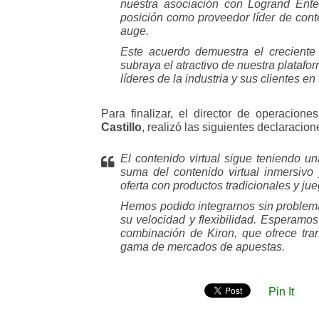
nuestra asociación con Logrand Enter
posición como proveedor líder de cont
auge.
Este acuerdo demuestra el creciente 
subraya el atractivo de nuestra plataf
líderes de la industria y sus clientes e
Para finalizar, el director de operacio
Castillo
, realizó las siguientes declaracion
El contenido virtual sigue teniendo 
suma del contenido virtual inmersivo
oferta con productos tradicionales y ju
Hemos podido integrarnos sin problem
su velocidad y flexibilidad. Esperamos
combinación de Kiron, que ofrece tra
gama de mercados de apuestas.
Pin It