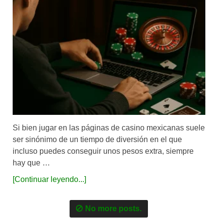
Si bien jugar en las páginas de casino mexicanas suele
ser sinónimo de un tiempo de diversión en el que
incluso puedes conseguir unos pesos extra, siempre
hay que …
[Continuar leyendo...]
No more posts.