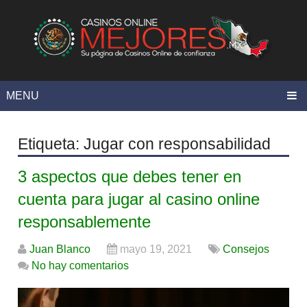
MENU
Etiqueta:
Jugar con responsabilidad
3 aspectos que debes tener en
cuenta para jugar al casino online
responsablemente
Juan Blanco
mayo 19, 2021
Consejos
No hay comentarios