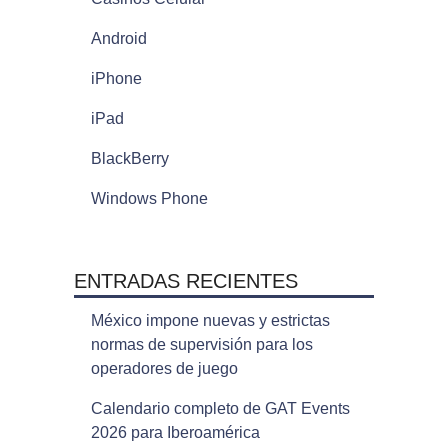
Android
iPhone
iPad
BlackBerry
Windows Phone
ENTRADAS RECIENTES
México impone nuevas y estrictas
normas de supervisión para los
operadores de juego
Calendario completo de GAT Events
2026 para Iberoamérica