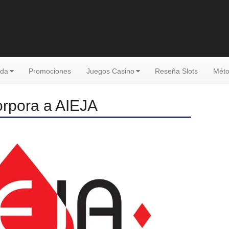
ida
Promociones
Juegos Casino
Reseña Slots
Méto
orpora a AIEJA