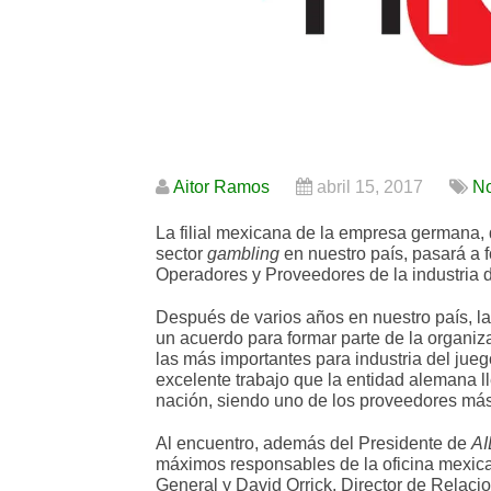
Aitor Ramos
abril 15, 2017
No
La filial mexicana de la empresa germana,
sector
gambling
en nuestro país, pasará a 
Operadores y Proveedores de la industria 
Después de varios años en nuestro país, l
un acuerdo para formar parte de la organi
las más importantes para industria del jue
excelente trabajo que la entidad alemana l
nación, siendo uno de los proveedores más
Al encuentro, además del Presidente de
AI
máximos responsables de la oficina mexi
General y David Orrick, Director de Relaci