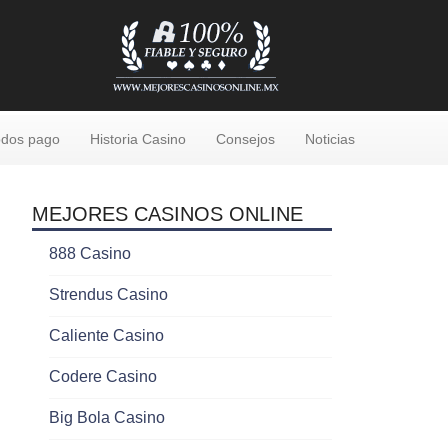
dos pago
Historia Casino
Consejos
Noticias
MEJORES CASINOS ONLINE
888 Casino
Strendus Casino
Caliente Casino
Codere Casino
Big Bola Casino