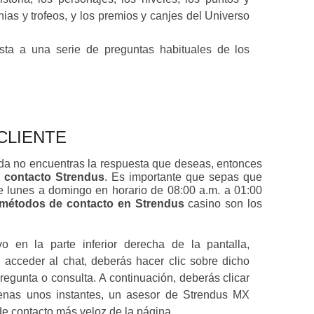
nias y trofeos, y los premios y canjes del Universo
sta a una serie de preguntas habituales de los
CLIENTE
uda no encuentras la respuesta que deseas, entonces
e contacto Strendus
. Es importante que sepas que
de lunes a domingo en horario de 08:00 a.m. a 01:00
métodos de contacto en Strendus
casino son los
 en la parte inferior derecha de la pantalla,
acceder al chat, deberás hacer clic sobre dicho
pregunta o consulta. A continuación, deberás clicar
enas unos instantes, un asesor de Strendus MX
 de contacto más veloz de la página.