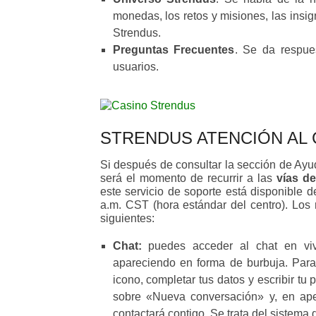
monedas, los retos y misiones, las insig
Strendus.
Preguntas Frecuentes
. Se da respue
usuarios.
STRENDUS ATENCIÓN AL 
Si después de consultar la sección de Ay
será el momento de recurrir a las
vías d
este servicio de soporte está disponible 
a.m. CST (hora estándar del centro). Los
siguientes:
Chat:
puedes acceder al chat en vivo
apareciendo en forma de burbuja. Para 
icono, completar tus datos y escribir tu 
sobre «Nueva conversación» y, en ap
contactará contigo. Se trata del sistema