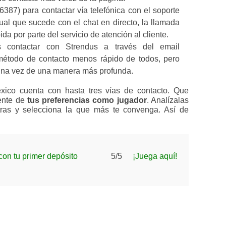
387) para contactar vía telefónica con el soporte
gual que sucede con el chat en directo, la llamada
da por parte del servicio de atención al cliente.
contactar con Strendus a través del email
método de contacto menos rápido de todos, pero
 una vez de una manera más profunda.
ico cuenta con hasta tres vías de contacto. Que
mente de
tus preferencias como jugador
. Analízalas
tras y selecciona la que más te convenga. Así de
con tu primer depósito
5/5
¡Juega aquí!