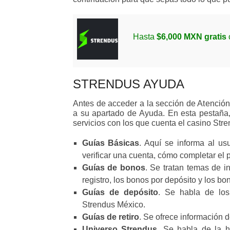
Hasta
$6,000 MXN gratis
STRENDUS AYUDA
Antes de acceder a la sección de Atención
a su apartado de Ayuda. En esta pestaña, 
servicios con los que cuenta el casino Stre
Guías Básicas
. Aquí se informa al us
verificar una cuenta, cómo completar el pe
Guías de bonos
. Se tratan temas de i
registro, los bonos por depósito y los b
Guías de depósito
. Se habla de los
Strendus México.
Guías de retiro
. Se ofrece información d
Universo Strendus
. Se habla de la hi