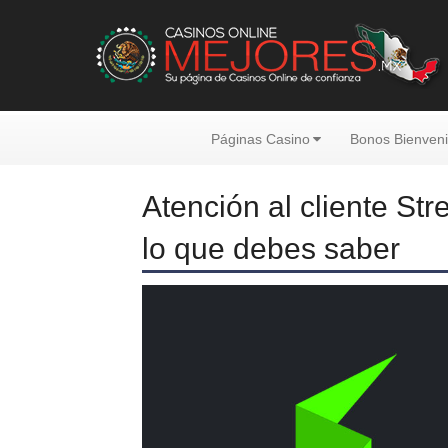
Páginas Casino
Bonos Bienven
Atención al cliente St
lo que debes saber