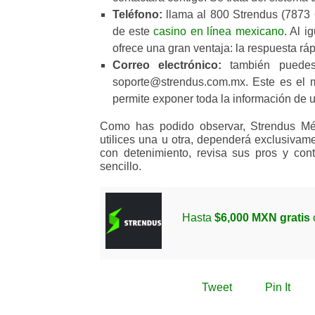
Teléfono:
llama al 800 Strendus (7873 6
de este
casino en línea mexicano
. Al i
ofrece una gran ventaja: la respuesta rápi
Correo electrónico:
también puedes 
soporte@strendus.com.mx. Este es el 
permite exponer toda la información de
Como has podido observar, Strendus Méx
utilices una u otra, dependerá exclusiva
con detenimiento, revisa sus pros y con
sencillo.
Hasta
$6,000 MXN gratis
Tweet
Pin It