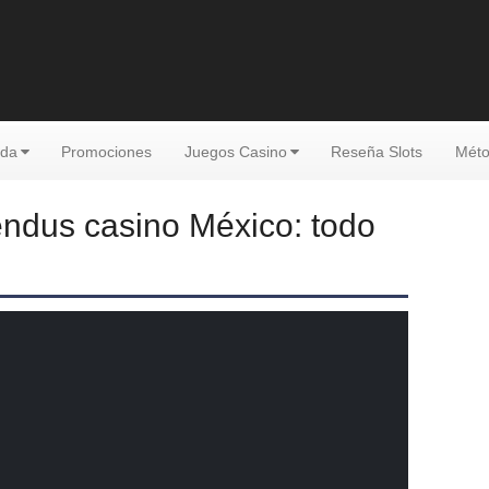
ida
Promociones
Juegos Casino
Reseña Slots
Méto
rendus casino México: todo