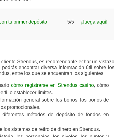
con tu primer depósito
5/5
¡Juega aquí!
 cliente Strendus, es recomendable echar un vistazo
podrás encontrar diversa información útil sobre los
ndus, entre los que se encuentran los siguientes:
uario
cómo registrarse en Strendus casino
, cómo
rfil o establecer límites.
nformación general sobre los bonos, los bonos de
onos promocionales.
 diferentes métodos de depósito de fondos en
e los sistemas de retiro de dinero en Strendus.
storia, los personajes, los niveles, los puntos y