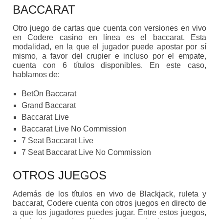
BACCARAT
Otro juego de cartas que cuenta con versiones en vivo
en Codere casino en línea es el baccarat. Esta
modalidad, en la que el jugador puede apostar por sí
mismo, a favor del crupier e incluso por el empate,
cuenta con 6 títulos disponibles. En este caso,
hablamos de:
BetOn Baccarat
Grand Baccarat
Baccarat Live
Baccarat Live No Commission
7 Seat Baccarat Live
7 Seat Baccarat Live No Commission
OTROS JUEGOS
Además de los títulos en vivo de Blackjack, ruleta y
baccarat, Codere cuenta con otros juegos en directo de
a que los jugadores puedes jugar. Entre estos juegos,