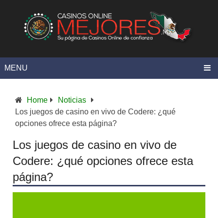
MENU
Home
Noticias
Los juegos de casino en vivo de Codere: ¿qué
opciones ofrece esta página?
Los juegos de casino en vivo de
Codere: ¿qué opciones ofrece esta
página?