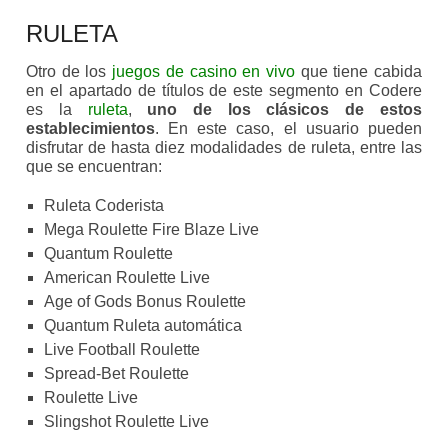
RULETA
Otro de los
juegos de casino en vivo
que tiene cabida
en el apartado de títulos de este segmento en Codere
es la
ruleta
,
uno de los clásicos de estos
establecimientos
. En este caso, el usuario pueden
disfrutar de hasta diez modalidades de ruleta, entre las
que se encuentran:
Ruleta Coderista
Mega Roulette Fire Blaze Live
Quantum Roulette
American Roulette Live
Age of Gods Bonus Roulette
Quantum Ruleta automática
Live Football Roulette
Spread-Bet Roulette
Roulette Live
Slingshot Roulette Live