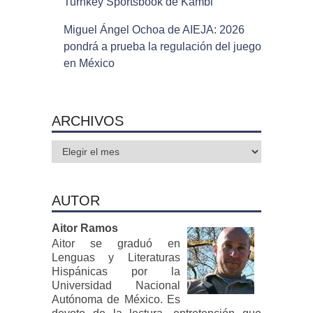
Turnkey Sportsbook de Kambi
Miguel Ángel Ochoa de AIEJA: 2026
pondrá a prueba la regulación del juego
en México
ARCHIVOS
Archivos
AUTOR
Aitor Ramos
Aitor se graduó en
Lenguas y Literaturas
Hispánicas por la
Universidad Nacional
Autónoma de México. Es