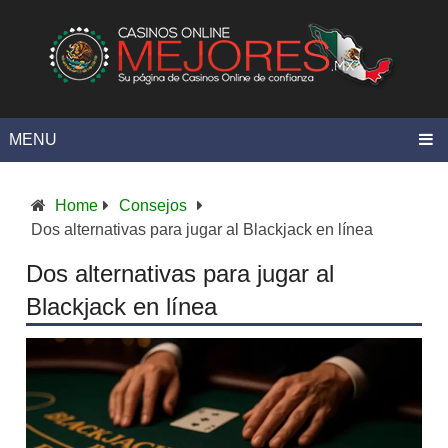
MENU
Home
Consejos
Dos alternativas para jugar al Blackjack en línea
Dos alternativas para jugar al
Blackjack en línea