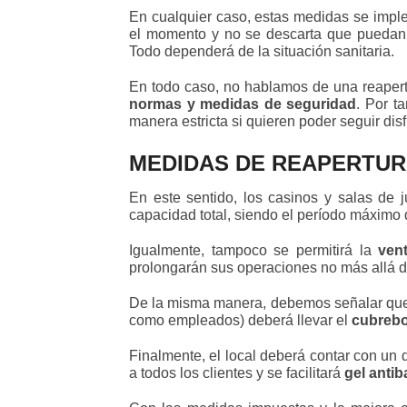
En cualquier caso, estas medidas se imp
el momento y no se descarta que puedan 
Todo dependerá de la situación sanitaria.
En todo caso, no hablamos de una reapertu
normas y medidas de seguridad
. Por t
manera estricta si quieren poder seguir di
MEDIDAS DE REAPERTUR
En este sentido, los casinos y salas de
capacidad total, siendo el período máximo 
Igualmente, tampoco se permitirá la
ven
prolongarán sus operaciones no más allá 
De la misma manera, debemos señalar que c
como empleados) deberá llevar el
cubreb
Finalmente, el local deberá contar con un
a todos los clientes y se facilitará
gel antiba