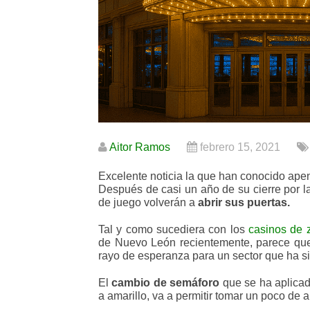
Aitor Ramos
febrero 15, 2021
Excelente noticia la que han conocido ap
Después de casi un año de su cierre por la
de juego volverán a
abrir sus puertas.
Tal y como sucediera con los
casinos de
de Nuevo León recientemente, parece que 
rayo de esperanza para un sector que ha si
El
cambio de semáforo
que se ha aplicad
a amarillo, va a permitir tomar un poco de a