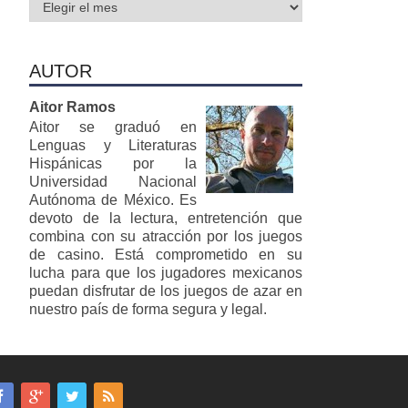
Archivos
AUTOR
Aitor Ramos
Aitor se graduó en
Lenguas y Literaturas
Hispánicas por la
Universidad Nacional
Autónoma de México. Es
devoto de la lectura, entretención que
combina con su atracción por los juegos
de casino. Está comprometido en su
lucha para que los jugadores mexicanos
puedan disfrutar de los juegos de azar en
nuestro país de forma segura y legal.