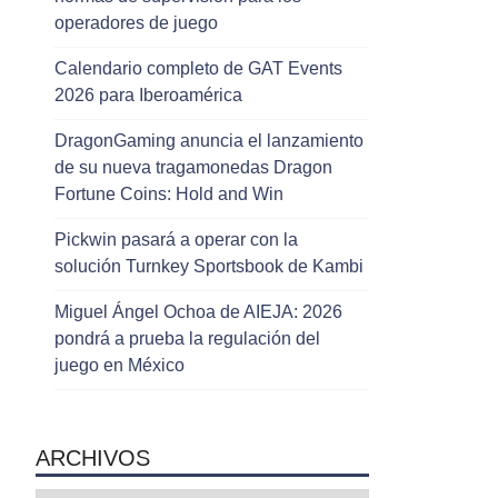
operadores de juego
Calendario completo de GAT Events
2026 para Iberoamérica
DragonGaming anuncia el lanzamiento
de su nueva tragamonedas Dragon
Fortune Coins: Hold and Win
Pickwin pasará a operar con la
solución Turnkey Sportsbook de Kambi
Miguel Ángel Ochoa de AIEJA: 2026
pondrá a prueba la regulación del
juego en México
ARCHIVOS