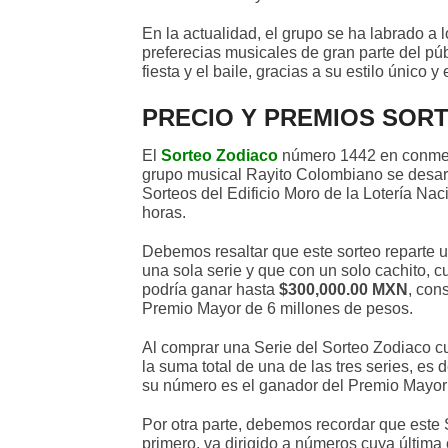
En la actualidad, el grupo se ha labrado a l
preferecias musicales de gran parte del púb
fiesta y el baile, gracias a su estilo único y
PRECIO Y PREMIOS SORT
El
Sorteo Zodiaco
número 1442 en conmemo
grupo musical Rayito Colombiano se desarr
Sorteos del Edificio Moro de la Lotería Nac
horas.
Debemos resaltar que este sorteo reparte u
una sola serie y que con un solo cachito, 
podría ganar hasta
$300,000.00 MXN
, con
Premio Mayor de 6 millones de pesos.
Al comprar una Serie del Sorteo Zodiaco c
la suma total de una de las tres series, es d
su número es el ganador del Premio Mayor 
Por otra parte, debemos recordar que este
primero, va dirigido a números cuya última c