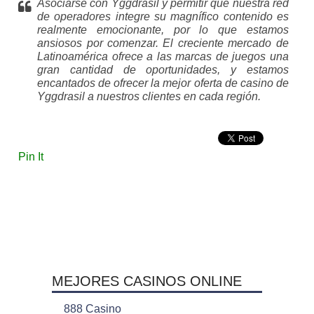
Asociarse con Yggdrasil y permitir que nuestra red
de operadores integre su magnífico contenido es
realmente emocionante, por lo que estamos
ansiosos por comenzar. El creciente mercado de
Latinoamérica ofrece a las marcas de juegos una
gran cantidad de oportunidades, y estamos
encantados de ofrecer la mejor oferta de casino de
Yggdrasil a nuestros clientes en cada región.
Pin It
MEJORES CASINOS ONLINE
888 Casino