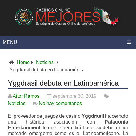
MENU
Home
Noticias
Yggdrasil debuta en Latinoamérica
Yggdrasil debuta en Latinoamérica
Aitor Ramos
septiembre 30, 2019
Noticias
No hay comentarios
El proveedor de juegos de casino
Yggdrasil
ha cerrado
una histórica asociación con
Patagonia
Entertainment
, lo que le permitirá hacer su debut en un
mercado emergente como es el Latinoamericano. La