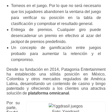
Torneos en el juego. Por lo que no será necesario
que los jugadores abandonen la ventana del juego
para verificar su posición en la tabla de
clasificación y comprobar el resultado general.
Entrega de premios. Cualquier giro puede
desencadenar un premio en efectivo al azar del
jackpot
de premios predefinido.
Un concepto de gamificación entre juegos
probado para aumentar la retención y el
compromiso.
Desde su fundación en 2014, Patagonia Entertainment
ha establecido una sólida posición en México,
Colombia y otros mercados regulados de América
Latina, desarrollando un contenido de casino y bingo
patentado y ofreciendo a los clientes una atractiva
solución de
plataforma omnicanal
.
Por su
parte,
Foto: Yggdrasil