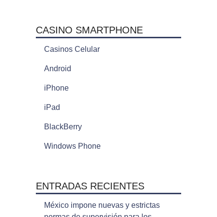
CASINO SMARTPHONE
Casinos Celular
Android
iPhone
iPad
BlackBerry
Windows Phone
ENTRADAS RECIENTES
México impone nuevas y estrictas
normas de supervisión para los