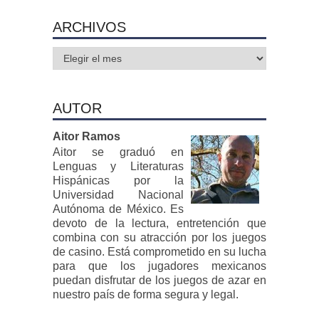
ARCHIVOS
Archivos
AUTOR
Aitor Ramos
Aitor se graduó en
Lenguas y Literaturas
Hispánicas por la
Universidad Nacional
Autónoma de México. Es
devoto de la lectura, entretención que
combina con su atracción por los juegos
de casino. Está comprometido en su lucha
para que los jugadores mexicanos
puedan disfrutar de los juegos de azar en
nuestro país de forma segura y legal.