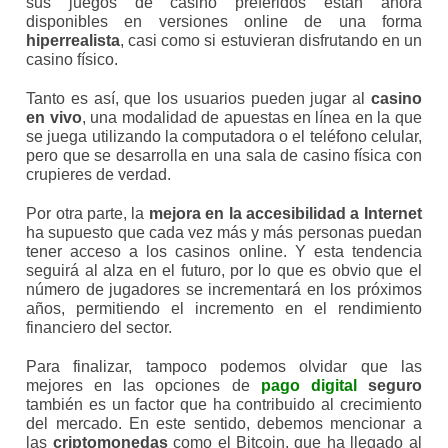
sus juegos de casino preferidos están ahora
disponibles en versiones online de una forma
hiperrealista
, casi como si estuvieran disfrutando en un
casino físico.
Tanto es así, que los usuarios pueden jugar al
casino
en vivo
, una modalidad de apuestas en línea en la que
se juega utilizando la computadora o el teléfono celular,
pero que se desarrolla en una sala de casino física con
crupieres de verdad.
Por otra parte, la
mejora en la accesibilidad a Internet
ha supuesto que cada vez más y más personas puedan
tener acceso a los casinos online. Y esta tendencia
seguirá al alza en el futuro, por lo que es obvio que el
número de jugadores se incrementará en los próximos
años, permitiendo el incremento en el rendimiento
financiero del sector.
Para finalizar, tampoco podemos olvidar que las
mejores en las opciones de
pago digital
seguro
también es un factor que ha contribuido al crecimiento
del mercado. En este sentido, debemos mencionar a
las
criptomonedas
como el Bitcoin, que ha llegado al