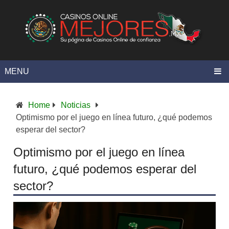
MENU
Home
Noticias
Optimismo por el juego en línea futuro, ¿qué podemos
esperar del sector?
Optimismo por el juego en línea
futuro, ¿qué podemos esperar del
sector?