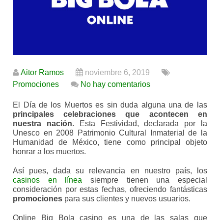
Aitor Ramos
noviembre 6, 2019
Promociones
No hay comentarios
El Día de los Muertos es sin duda alguna una de las
principales celebraciones que acontecen en
nuestra nación
. Esta Festividad, declarada por la
Unesco en 2008 Patrimonio Cultural Inmaterial de la
Humanidad de México,​ tiene como principal objeto
honrar a los muertos.
Así pues, dada su relevancia en nuestro país, los
casinos en línea
siempre tienen una especial
consideración por estas fechas, ofreciendo fantásticas
promociones
para sus clientes y nuevos usuarios.
Online Big Bola casino es una de las salas que