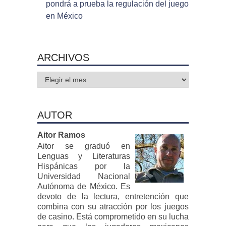
pondrá a prueba la regulación del juego
en México
ARCHIVOS
Archivos
AUTOR
Aitor Ramos
Aitor se graduó en
Lenguas y Literaturas
Hispánicas por la
Universidad Nacional
Autónoma de México. Es
devoto de la lectura, entretención que
combina con su atracción por los juegos
de casino. Está comprometido en su lucha