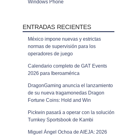
Windows Phone
ENTRADAS RECIENTES
México impone nuevas y estrictas
normas de supervisión para los
operadores de juego
Calendario completo de GAT Events
2026 para Iberoamérica
DragonGaming anuncia el lanzamiento
de su nueva tragamonedas Dragon
Fortune Coins: Hold and Win
Pickwin pasará a operar con la solución
Turnkey Sportsbook de Kambi
Miguel Ángel Ochoa de AIEJA: 2026