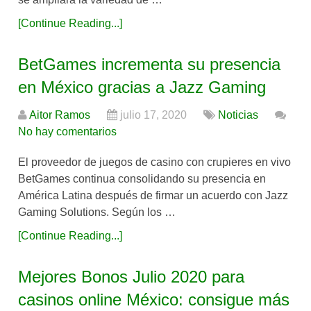
[Continue Reading...]
BetGames incrementa su presencia
en México gracias a Jazz Gaming
Aitor Ramos
julio 17, 2020
Noticias
No hay comentarios
El proveedor de juegos de casino con crupieres en vivo
BetGames continua consolidando su presencia en
América Latina después de firmar un acuerdo con Jazz
Gaming Solutions. Según los …
[Continue Reading...]
Mejores Bonos Julio 2020 para
casinos online México: consigue más