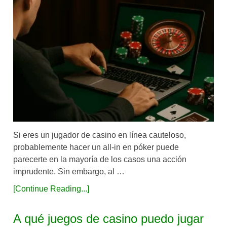
Si eres un jugador de casino en línea cauteloso,
probablemente hacer un all-in en póker puede
parecerte en la mayoría de los casos una acción
imprudente. Sin embargo, al …
[Continue Reading...]
A qué juegos de casino puedo jugar