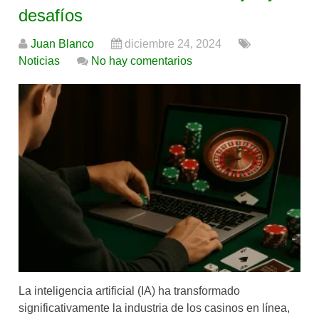
desafíos
Juan Blanco
diciembre 24, 2024
Noticias
No hay comentarios
La inteligencia artificial (IA) ha transformado
significativamente la industria de los casinos en línea,