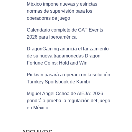
México impone nuevas y estrictas
normas de supervisión para los
operadores de juego
Calendario completo de GAT Events
2026 para Iberoamérica
DragonGaming anuncia el lanzamiento
de su nueva tragamonedas Dragon
Fortune Coins: Hold and Win
Pickwin pasará a operar con la solución
Turnkey Sportsbook de Kambi
Miguel Ángel Ochoa de AIEJA: 2026
pondrá a prueba la regulación del juego
en México
ARCHIVOS