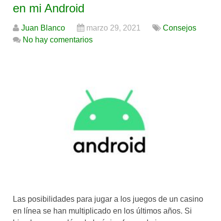
en mi Android
Juan Blanco
marzo 29, 2021
Consejos
No hay comentarios
Las posibilidades para jugar a los juegos de un casino
en línea se han multiplicado en los últimos años. Si