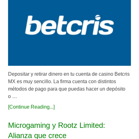
Depositar y retirar dinero en tu cuenta de casino Betcris
MX es muy sencillo. La firma cuenta con distintos
métodos de pago para que puedas hacer un depósito
o …
[Continue Reading...]
Microgaming y Rootz Limited:
Alianza que crece