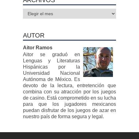
Archivos
AUTOR
Aitor Ramos
Aitor se graduó en
Lenguas y Literaturas
Hispánicas por la
Universidad Nacional
Autónoma de México. Es
devoto de la lectura, entretención que
combina con su atracción por los juegos
de casino. Está comprometido en su lucha
para que los jugadores mexicanos
puedan disfrutar de los juegos de azar en
nuestro país de forma segura y legal.