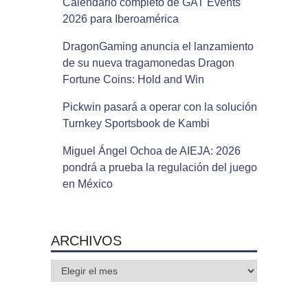
Calendario completo de GAT Events
2026 para Iberoamérica
DragonGaming anuncia el lanzamiento
de su nueva tragamonedas Dragon
Fortune Coins: Hold and Win
Pickwin pasará a operar con la solución
Turnkey Sportsbook de Kambi
Miguel Ángel Ochoa de AIEJA: 2026
pondrá a prueba la regulación del juego
en México
ARCHIVOS
Archivos