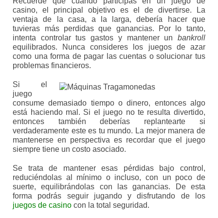
Recuerde que cuando participas en un juego de
casino, el principal objetivo es el de divertirse. La
ventaja de la casa, a la larga, debería hacer que
tuvieras más perdidas que ganancias. Por lo tanto,
intenta controlar tus gastos y mantener un
bankroll
equilibrados. Nunca consideres los juegos de azar
como una forma de pagar las cuentas o solucionar tus
problemas financieros.
Si el
juego
consume demasiado tiempo o dinero, entonces algo
está haciendo mal. Si el juego no te resulta divertido,
entonces también deberías replantearte si
verdaderamente este es tu mundo. La mejor manera de
mantenerse en perspectiva es recordar que el juego
siempre tiene un costo asociado.
Se trata de mantener esas pérdidas bajo control,
reduciéndolas al mínimo o incluso, con un poco de
suerte, equilibrándolas con las ganancias. De esta
forma podrás seguir jugando y disfrutando de los
juegos de casino
con la total seguridad.