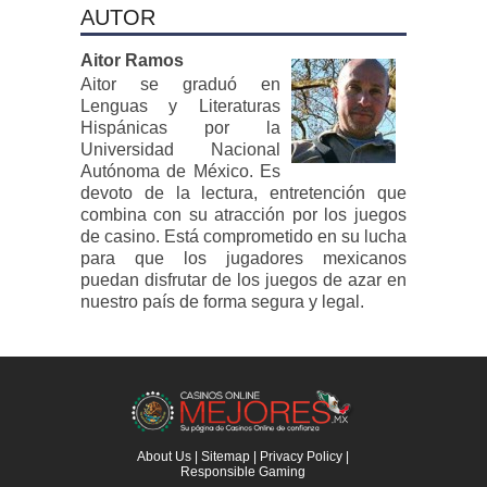
AUTOR
Aitor Ramos
Aitor se graduó en
Lenguas y Literaturas
Hispánicas por la
Universidad Nacional
Autónoma de México. Es
devoto de la lectura, entretención que
combina con su atracción por los juegos
de casino. Está comprometido en su lucha
para que los jugadores mexicanos
puedan disfrutar de los juegos de azar en
nuestro país de forma segura y legal.
About Us
|
Sitemap
|
Privacy Policy
|
Responsible Gaming