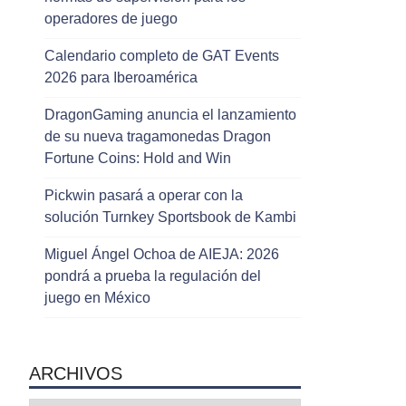
operadores de juego
Calendario completo de GAT Events
2026 para Iberoamérica
DragonGaming anuncia el lanzamiento
de su nueva tragamonedas Dragon
Fortune Coins: Hold and Win
Pickwin pasará a operar con la
solución Turnkey Sportsbook de Kambi
Miguel Ángel Ochoa de AIEJA: 2026
pondrá a prueba la regulación del
juego en México
ARCHIVOS