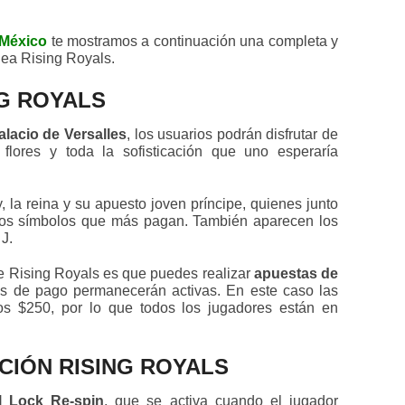
 México
te mostramos a continuación una completa y
nea Rising Royals.
NG ROYALS
alacio de Versalles
, los usuarios podrán disfrutar de
flores y toda la sofisticación que uno esperaría
y, la reina y su apuesto joven príncipe, quienes junto
 los símbolos que más pagan. También aparecen los
 J.
e Rising Royals es que puedes realizar
apuestas de
eas de pago permanecerán activas. En este caso las
os $250, por lo que todos los jugadores están en
CIÓN
RISING ROYALS
 Lock Re-spin
, que se activa cuando el jugador