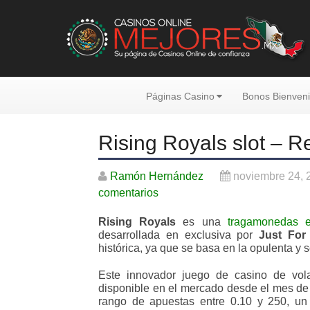
Páginas Casino
Bonos Bienven
Rising Royals slot – 
Ramón Hernández
noviembre 24, 
comentarios
Rising Royals
es una
tragamonedas e
desarrollada en exclusiva por
Just For
histórica, ya que se basa en la opulenta y s
Este innovador juego de casino de vol
disponible en el mercado desde el mes de
rango de apuestas entre 0.10 y 250, un