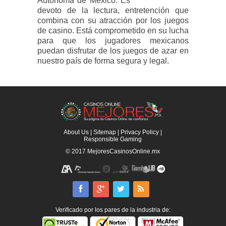
Autónoma de México. Es
devoto de la lectura, entretención que
combina con su atracción por los juegos
de casino. Está comprometido en su lucha
para que los jugadores mexicanos
puedan disfrutar de los juegos de azar en
nuestro país de forma segura y legal.
About Us
|
Sitemap
|
Privacy Policy
|
Responsible Gaming
© 2017
MejoresCasinosOnline.mx
Verificado por los pares de la industria de: