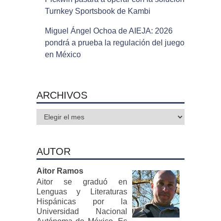
Turnkey Sportsbook de Kambi
Miguel Ángel Ochoa de AIEJA: 2026
pondrá a prueba la regulación del juego
en México
ARCHIVOS
Archivos
AUTOR
Aitor Ramos
Aitor se graduó en
Lenguas y Literaturas
Hispánicas por la
Universidad Nacional