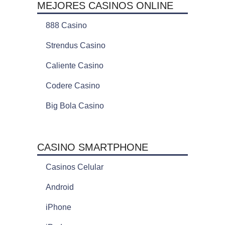
MEJORES CASINOS ONLINE
888 Casino
Strendus Casino
Caliente Casino
Codere Casino
Big Bola Casino
CASINO SMARTPHONE
Casinos Celular
Android
iPhone