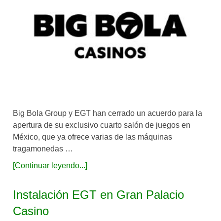
Big Bola Group y EGT han cerrado un acuerdo para la
apertura de su exclusivo cuarto salón de juegos en
México, que ya ofrece varias de las máquinas
tragamonedas …
[Continuar leyendo...]
Instalación EGT en Gran Palacio
Casino