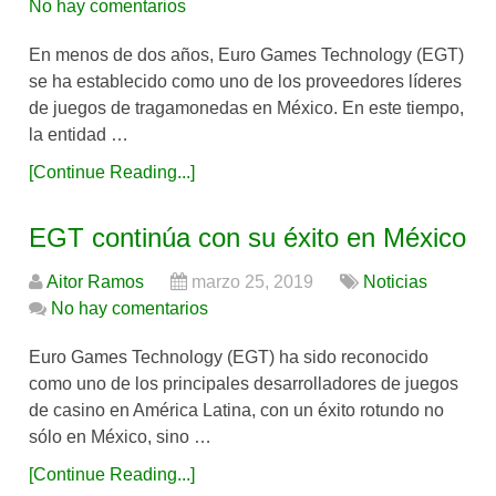
No hay comentarios
En menos de dos años, Euro Games Technology (EGT)
se ha establecido como uno de los proveedores líderes
de juegos de tragamonedas en México. En este tiempo,
la entidad …
[Continue Reading...]
EGT continúa con su éxito en México
Aitor Ramos
marzo 25, 2019
Noticias
No hay comentarios
Euro Games Technology (EGT) ha sido reconocido
como uno de los principales desarrolladores de juegos
de casino en América Latina, con un éxito rotundo no
sólo en México, sino …
[Continue Reading...]