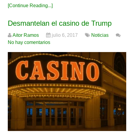
[Continue Reading...]
Desmantelan el casino de Trump
Aitor Ramos
julio 6, 2017
Noticias
No hay comentarios