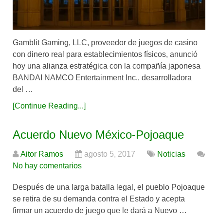
Gamblit Gaming, LLC, proveedor de juegos de casino
con dinero real para establecimientos físicos, anunció
hoy una alianza estratégica con la compañía japonesa
BANDAI NAMCO Entertainment Inc., desarrolladora
del …
[Continue Reading...]
Acuerdo Nuevo México-Pojoaque
Aitor Ramos
agosto 5, 2017
Noticias
No hay comentarios
Después de una larga batalla legal, el pueblo Pojoaque
se retira de su demanda contra el Estado y acepta
firmar un acuerdo de juego que le dará a Nuevo …