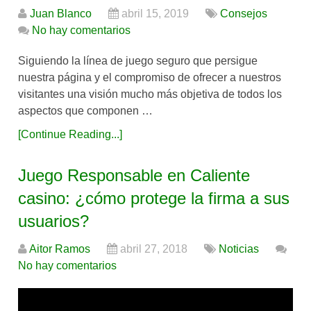
Juan Blanco
abril 15, 2019
Consejos
No hay comentarios
Siguiendo la línea de juego seguro que persigue
nuestra página y el compromiso de ofrecer a nuestros
visitantes una visión mucho más objetiva de todos los
aspectos que componen …
[Continue Reading...]
Juego Responsable en Caliente
casino: ¿cómo protege la firma a sus
usuarios?
Aitor Ramos
abril 27, 2018
Noticias
No hay comentarios