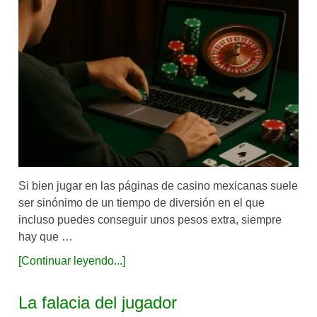
Si bien jugar en las páginas de casino mexicanas suele
ser sinónimo de un tiempo de diversión en el que
incluso puedes conseguir unos pesos extra, siempre
hay que …
[Continuar leyendo...]
La falacia del jugador