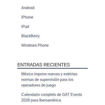
Android
iPhone
iPad
BlackBerry
Windows Phone
ENTRADAS RECIENTES
México impone nuevas y estrictas
normas de supervisión para los
operadores de juego
Calendario completo de GAT Events
2026 para Iberoamérica