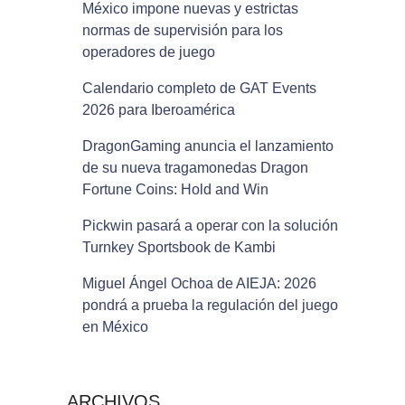
México impone nuevas y estrictas
normas de supervisión para los
operadores de juego
Calendario completo de GAT Events
2026 para Iberoamérica
DragonGaming anuncia el lanzamiento
de su nueva tragamonedas Dragon
Fortune Coins: Hold and Win
Pickwin pasará a operar con la solución
Turnkey Sportsbook de Kambi
Miguel Ángel Ochoa de AIEJA: 2026
pondrá a prueba la regulación del juego
en México
ARCHIVOS