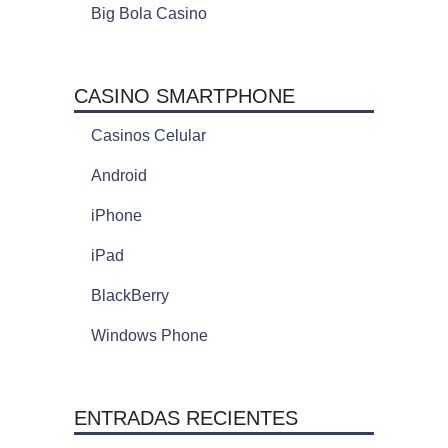
Big Bola Casino
CASINO SMARTPHONE
Casinos Celular
Android
iPhone
iPad
BlackBerry
Windows Phone
ENTRADAS RECIENTES