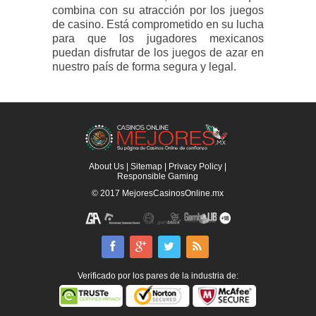
combina con su atracción por los juegos
de casino. Está comprometido en su lucha
para que los jugadores mexicanos
puedan disfrutar de los juegos de azar en
nuestro país de forma segura y legal.
About Us
|
Sitemap
|
Privacy Policy
|
Responsible Gaming
© 2017
MejoresCasinosOnline.mx
Verificado por los pares de la industria de: