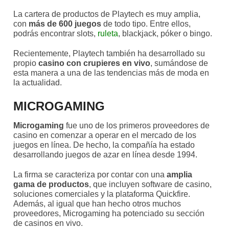
La cartera de productos de Playtech es muy amplia,
con
más de 600 juegos
de todo tipo. Entre ellos,
podrás encontrar slots,
ruleta
, blackjack, póker o bingo.
Recientemente, Playtech también ha desarrollado su
propio
casino con crupieres en vivo
, sumándose de
esta manera a una de las tendencias más de moda en
la actualidad.
MICROGAMING
Microgaming
fue uno de los primeros proveedores de
casino en comenzar a operar en el mercado de los
juegos en línea. De hecho, la compañía ha estado
desarrollando juegos de azar en línea desde 1994.
La firma se caracteriza por contar con una
amplia
gama de productos
, que incluyen software de casino,
soluciones comerciales y la plataforma Quickfire.
Además, al igual que han hecho otros muchos
proveedores, Microgaming ha potenciado su sección
de casinos en vivo.