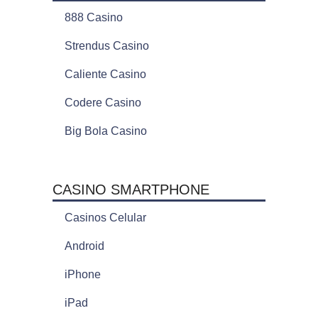
888 Casino
Strendus Casino
Caliente Casino
Codere Casino
Big Bola Casino
CASINO SMARTPHONE
Casinos Celular
Android
iPhone
iPad