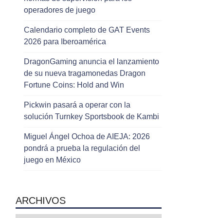
operadores de juego
Calendario completo de GAT Events
2026 para Iberoamérica
DragonGaming anuncia el lanzamiento
de su nueva tragamonedas Dragon
Fortune Coins: Hold and Win
Pickwin pasará a operar con la
solución Turnkey Sportsbook de Kambi
Miguel Ángel Ochoa de AIEJA: 2026
pondrá a prueba la regulación del
juego en México
ARCHIVOS