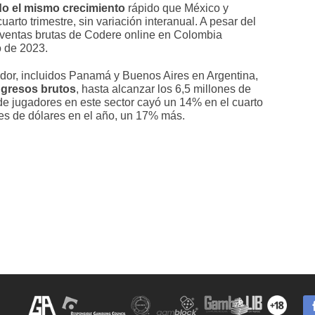
o el mismo crecimiento
rápido que México y
arto trimestre, sin variación interanual. A pesar del
s ventas brutas de Codere online en Colombia
o de 2023.
dor, incluidos Panamá y Buenos Aires en Argentina,
ngresos brutos
, hasta alcanzar los 6,5 millones de
de jugadores en este sector cayó un 14% en el cuarto
ones de dólares en el año, un 17% más.