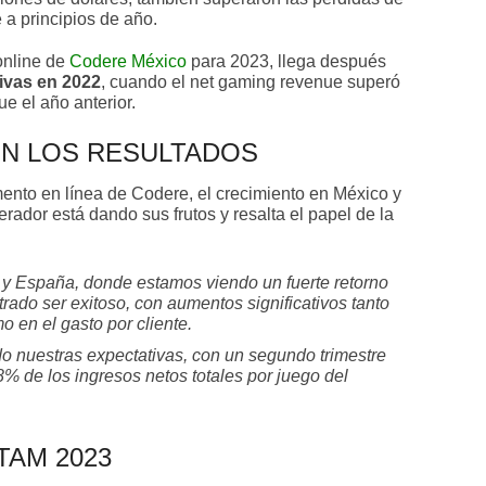
 a principios de año.
online de
Codere México
para 2023, llega después
ivas en 2022
, cuando el
net gaming revenue
superó
e el año anterior.
ON LOS RESULTADOS
gmento en línea de Codere, el crecimiento en México y
rador está dando sus frutos y resalta el papel de la
 y España, donde estamos viendo un fuerte retorno
rado ser exitoso, con aumentos significativos tanto
o en el gasto por cliente.
 nuestras expectativas, con un segundo trimestre
% de los ingresos netos totales por juego del
TAM 2023