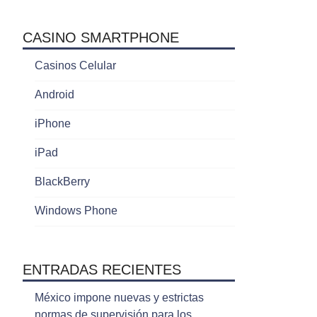
CASINO SMARTPHONE
Casinos Celular
Android
iPhone
iPad
BlackBerry
Windows Phone
ENTRADAS RECIENTES
México impone nuevas y estrictas
normas de supervisión para los