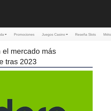
ida
Promociones
Juegos Casino
Reseña Slots
Méto
n el mercado más
e tras 2023