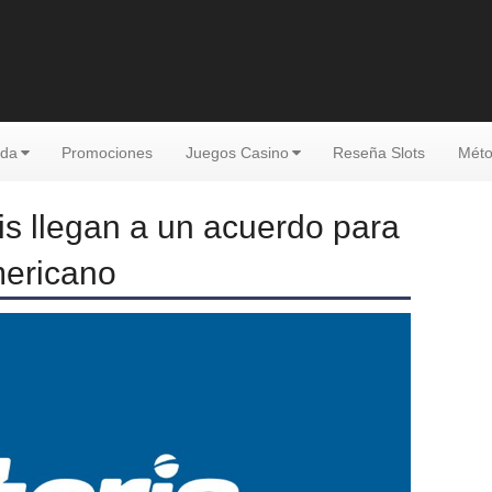
ida
Promociones
Juegos Casino
Reseña Slots
Méto
is llegan a un acuerdo para
ericano