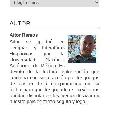
Archivos
AUTOR
Aitor Ramos
Aitor se graduó en
Lenguas y Literaturas
Hispánicas por la
Universidad Nacional
Autónoma de México. Es
devoto de la lectura, entretención que
combina con su atracción por los juegos
de casino. Está comprometido en su
lucha para que los jugadores mexicanos
puedan disfrutar de los juegos de azar en
nuestro país de forma segura y legal.