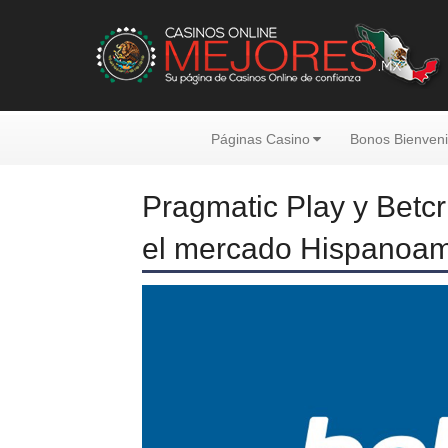
Páginas Casino
Bonos Bienven
Pragmatic Play y Betcr
el mercado Hispanoam